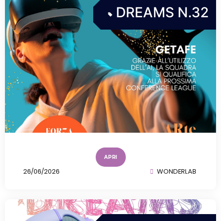
d=dreams_n.30&u=wonderlabsrl
DREAMS N.32
Read More
Dreams n.29
https://e.issuu.com/embed.html?
d=dreams_n.29&u=wonderlabsrl
Read More
Dreams n.28
https://e.issuu.com/embed.html?
d=dreams_n.28&u=wonderlabsrl
APRI
Read More
26/06/2026
WONDERLAB
Dreams n.27
https://e.issuu.com/embed.html?
d=dreams_n.27&u=wonderlabsrl