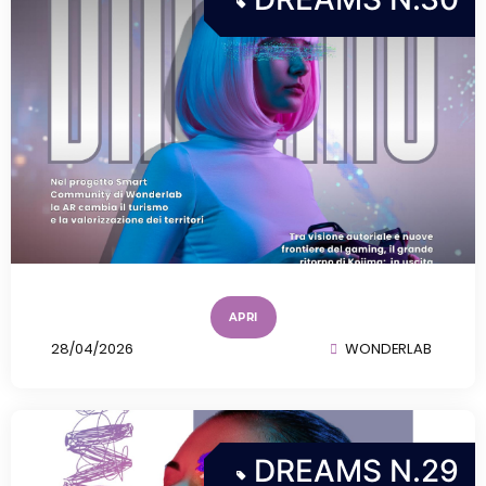
Dreams n.24
https://issuu.com/wonderlabsrl
fr=sZjA1OTgzODkzODQ
Read More
Dreams.n23
https://e.issuu.com/embed.html?
d=dreams_n.23&u=wonderlabsrl
Read More
Dreams n.22
APRI
28/04/2026
WONDERLAB
https://e.issuu.com/embed.html?
d=dreams_n.22&u=wonderlabsrl
Read More
DREAMS N.29
Dreams n.21