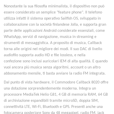
Nonostante la sua filosofia minimalista, il dispositivo non può
essere considerato un semplice "feature phone". Il telefono
utilizza infatti il sistema operativo Sailfish OS, sviluppato in
collaborazione con la società finlandese Jolla, e supporta gran
parte delle applicazioni Android considerate essenziali, come
WhatsApp, servizi di navigazione, musica in streaming e
strumenti di messaggistica. A proposito di musica, Callback
torna alle origini nel migliore dei modi. Il suo DAC di livello
audiofilo supporta audio HD e file lossless, e nella
confezione sono inclusi auricolari IEM di alta qualità. E quando
vuoi ancora più musica senza algoritmi, account o un altro
abbonamento mensile, ti basta avviare la radio FM integrata.
Dal punto di vista hardware, il Commodore Callback 8020 offre
una dotazione sorprendentemente moderna. Integra un
processore MediaTek Helio G81, 4 GB di memoria RAM, 64 GB
di archiviazione espandibili tramite microSD, doppia SIM,
connettività LTE, Wi-Fi, Bluetooth e GPS. Presenti anche una
fotocamera posteriore Sony da 48 megapixel, radio FM, jack