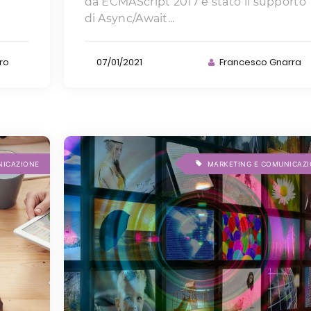
da ECMAScript 2017 è stato il supporto
di Async/Await...
ro
07/01/2021
Francesco Gnarra
NICAZIONE
MARKETING E COMUNICAZ