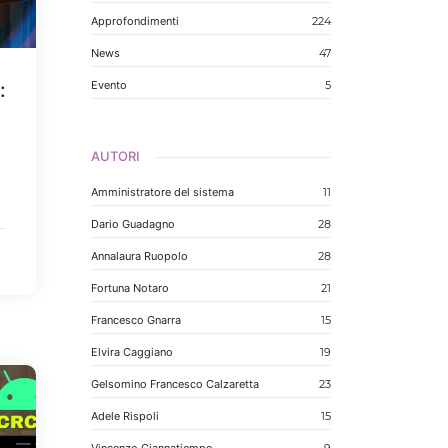
Approfondimenti
224
News
47
:
Evento
5
AUTORI
Amministratore del sistema
11
Dario Guadagno
28
Annalaura Ruopolo
28
Fortuna Notaro
21
Francesco Gnarra
15
Elvira Caggiano
19
Gelsomino Francesco Calzaretta
23
Adele Rispoli
15