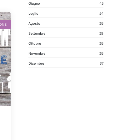
Giugno
45
Luglio
54
Agosto
38
IONE
Settembre
39
Ottobre
38
Novembre
38
Dicembre
37