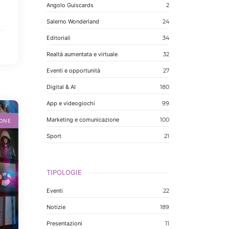
Angolo Guiscards
2
Salerno Wonderland
24
Editoriali
34
Realtà aumentata e virtuale
32
Eventi e opportunità
27
Digital & AI
180
App e videogiochi
99
Marketing e comunicazione
100
IONE
Sport
21
TIPOLOGIE
Eventi
22
Notizie
189
Presentazioni
11