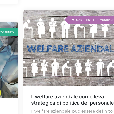
MARKETING E COMUNICAZ
PORTUNITÀ
Il welfare aziendale come leva
strategica di politica del personale
Il welfare aziendale può essere definito