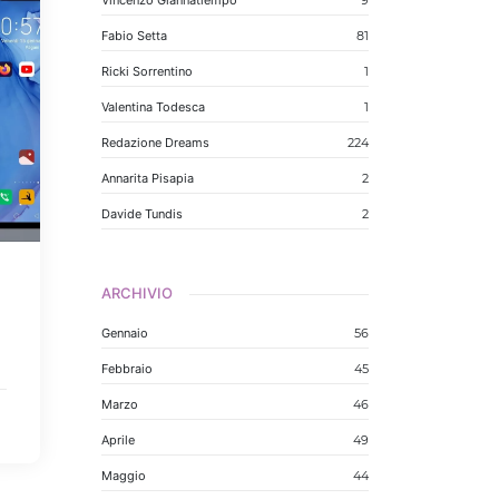
Vincenzo Giannatiempo
9
Fabio Setta
81
Ricki Sorrentino
1
Valentina Todesca
1
Redazione Dreams
224
Annarita Pisapia
2
Davide Tundis
2
ARCHIVIO
Gennaio
56
Febbraio
45
Marzo
46
Aprile
49
Maggio
44