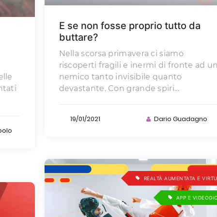
E se non fosse proprio tutto da
buttare?
Nella scorsa primavera ci siamo
riscoperti fragili e inermi di fronte ad u
elle
nemico tanto invisibile quanto
tati
devastante. Con grande spiri...
19/01/2021
Dario Guadagno
polo
REALTÀ AUMENTATA E VIRT
APP E VIDEOGI