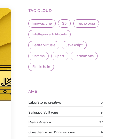
TAG CLOUD
Innovazione
3D
Tecnologia
Intelligenza Artificiale
Realtà Virtuale
Javascript
Gemme
Sport
Formazione
Blockchain
AMBITI
Laboratorio creativo
3
Sviluppo Software
19
Media Agency
27
Consulenza per l'Innovazione
4