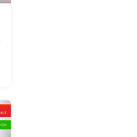
n
UALE
OCHI