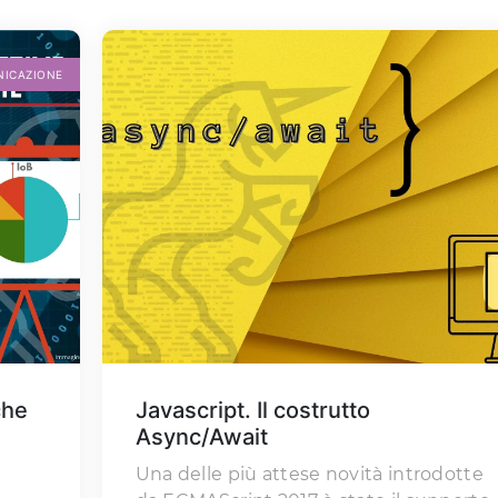
NICAZIONE
che
Javascript. Il costrutto
Async/Await
Una delle più attese novità introdotte