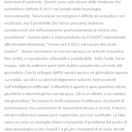
emissioni di carbonio. Queste sono solo alcune delle tendenze che
potrebbero definire il 2025 nel campo della tecnologia.
Naturalmente, l'innovazione tecnologica è difficile da prevedere con
esattezza, ma è probabile che l'anno prossimo vedremo
cambiamenti che influenzeranno profondamente la nostra vita
quotidiana
”. Questo testo è stato prodotto da ChatGPT rispondendo
alla semplice domanda: “Come sarà il 2025 nel campo dei social
media?”. Tempo nemmeno un minuto ed ecco un articolo esaustivo,
ben scritto e soprattutto utilizzabile e pubblicabile. Tutto facile, forse
troppo, tale da sollevare però tanti dubbi e perplessità sul ruolo del
giornalista. Con lo sviluppo dell’AI servirà ancora un giornalista oppure
sui media, sui siti e sui giornali leggeremo soltanto testi prodotti
dall’intelligenza artificiale? Il dibattito è aperto e apre questioni etiche,
giuridiche e deontologiche non da poco. L’AI è un alleato o un nemico
del giornalista? Da tempo in molti redazioni si utilizzano strumenti di
automazione che consentono di risparmiare tempo e risorse. Il lavoro
del giornalista può essere però supportato ma non sostituito. Le fake
news ne sono un esempio chiaro e lampante. Il problema dal punto di
vista tecnologico è che ChatGPT e gli altri strumenti di AI sono istruiti