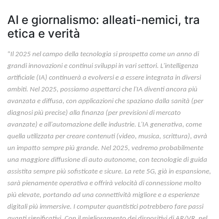
AI e giornalismo: alleati-nemici, tra
etica e verità
“
Il 2025 nel campo della tecnologia si prospetta come un anno di
grandi innovazioni e continui sviluppi in vari settori. L'intelligenza
artificiale (IA) continuerà a evolversi e a essere integrata in diversi
ambiti. Nel 2025, possiamo aspettarci che l'IA diventi ancora più
avanzata e diffusa, con applicazioni che spaziano dalla sanità (per
diagnosi più precise) alla finanza (per previsioni di mercato
avanzate) e all'automazione delle industrie. L'IA generativa, come
quella utilizzata per creare contenuti (video, musica, scrittura), avrà
un impatto sempre più grande. Nel 2025, vedremo probabilmente
una maggiore diffusione di auto autonome, con tecnologie di guida
assistita sempre più sofisticate e sicure. La rete 5G, già in espansione,
sarà pienamente operativa e offrirà velocità di connessione molto
più elevate, portando ad una connettività migliore e a esperienze
digitali più immersive. I computer quantistici potrebbero fare passi
avanti significativi. Con il miglioramento dei dispositivi di AR/VR, nel