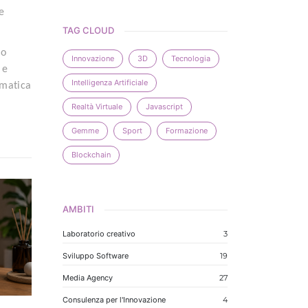
e
TAG CLOUD
do
Innovazione
3D
Tecnologia
 e
Intelligenza Artificiale
ematica
Realtà Virtuale
Javascript
Gemme
Sport
Formazione
Blockchain
AMBITI
Laboratorio creativo
3
Sviluppo Software
19
Media Agency
27
Consulenza per l'Innovazione
4