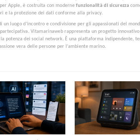
 per Apple, è costruita con moderne
funzionalità di sicurezza
com
ri e la protezione dei dati conforme alla privacy.
di un luogo d’incontro e condivisione per gli appassionati del mon
e partecipativa. Vitamarinaweb rappresenta un progetto innovativo
n la potenza dei social network. È una piattaforma indipendente, t
passione vera delle persone per l’ambiente marino.