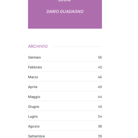
DARIO GUADAGNO
ARCHIVIO
Gennaio
56
Febbraio
45
Marzo
46
Aprile
49
Maggio
44
Giugno
45
Luglio
54
Agosto
38
Settembre
39