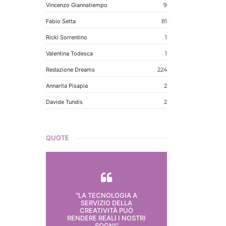
Vincenzo Giannatiempo
9
Fabio Setta
81
Ricki Sorrentino
1
Valentina Todesca
1
Redazione Dreams
224
Annarita Pisapia
2
Davide Tundis
2
QUOTE
"LA TECNOLOGIA A
SERVIZIO DELLA
CREATIVITÀ PUÒ
RENDERE REALI I NOSTRI
SOGNI"