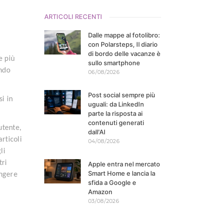
ARTICOLI RECENTI
Dalle mappe al fotolibro:
con Polarsteps, Il diario
di bordo delle vacanze è
e più
sullo smartphone
ondo
06/08/2026
Post social sempre più
si in
uguali: da LinkedIn
parte la risposta ai
contenuti generati
utente,
dall'AI
rticoli
04/08/2026
li
tri
Apple entra nel mercato
Smart Home e lancia la
ungere
sfida a Google e
Amazon
03/08/2026