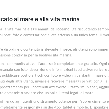
cato al mare e alla vita marina
alla vita marina e agli amanti dell’oceano. Sta riscuotendo sempr
i post, foto e conversazione ruota attorno a un unico tema: il m
’è disordine o contenuto irrilevante. Invece, gli utenti sono immer
assione condivisa per la biodiversità marina.
 una community attiva. L’accesso è completamente gratuito. Ogni 
ersonale con foto, descrizione e informazioni facoltative; scrivere a
 pubblicare post o articoli con foto e video riguardanti il mare o g
 degli altri utenti; inviare e ricevere messaggi privati con gli al
prezzamento per i contenuti attraverso il tasto "mi piace"; aggi
orre domande o avviare discussioni sui temi legati al mare.
 offrendo agli utenti uno strumento potente per l’apprendimento e
a completamente
responsiva
su desktop, tablet e mobile. Disponibile