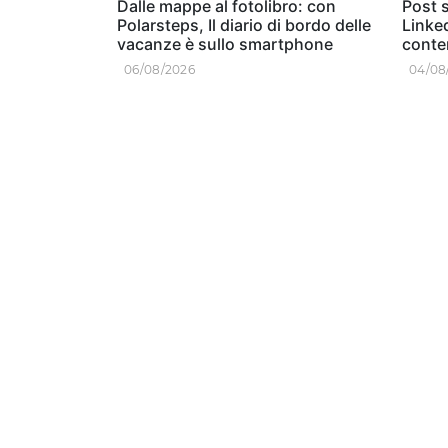
Dalle mappe al fotolibro: con
Post s
Polarsteps, Il diario di bordo delle
Linked
vacanze è sullo smartphone
conten
06/08/2026
04/08