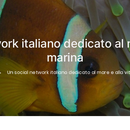
rk italiano dedicato al 
marina
Un social network italiano dedicato al mare e alla v