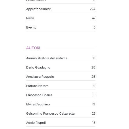
Approfondimenti
224
News
47
Evento
5
AUTORI
Amministratore del sistema
11
Dario Guadagno
28
Annalaura Ruopolo
28
Fortuna Notaro
21
Francesco Gnarra
15
Elvira Caggiano
19
Gelsomino Francesco Calzaretta
23
Adele Rispoli
15