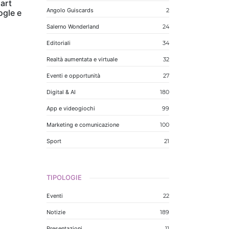
art
Angolo Guiscards
2
ogle e
Salerno Wonderland
24
Editoriali
34
Realtà aumentata e virtuale
32
Eventi e opportunità
27
Digital & AI
180
App e videogiochi
99
Marketing e comunicazione
100
Sport
21
TIPOLOGIE
Eventi
22
Notizie
189
Presentazioni
11