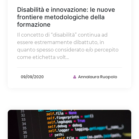
Disabilità e innovazione: le nuove
frontiere metodologiche della
formazione
Il concetto di “disabilità” continua ad
essere estremamente dibattuto, in
quanto spesso considerato e/o percepito
come etichetta volt...
09/09/2020
Annalaura Ruopolo