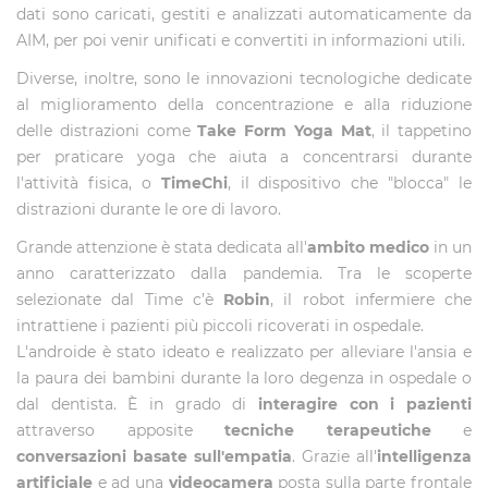
dati sono caricati, gestiti e analizzati automaticamente da
AIM, per poi venir unificati e convertiti in informazioni utili.
Diverse, inoltre, sono le innovazioni tecnologiche dedicate
al miglioramento della concentrazione e alla riduzione
delle distrazioni come
Take Form Yoga Mat
, il tappetino
per praticare yoga che aiuta a concentrarsi durante
l'attività fisica, o
TimeChi
, il dispositivo che "blocca" le
distrazioni durante le ore di lavoro.
Grande attenzione è stata dedicata all'
ambito medico
in un
anno caratterizzato dalla pandemia. Tra le scoperte
selezionate dal Time c’è
Robin
, il robot infermiere che
intrattiene i pazienti più piccoli ricoverati in ospedale.
L'androide è stato ideato e realizzato per alleviare l'ansia e
la paura dei bambini durante la loro degenza in ospedale o
dal dentista. È in grado di
interagire con i pazienti
attraverso apposite
tecniche terapeutiche
e
conversazioni basate sull'empatia
. Grazie all'
intelligenza
artificiale
e ad una
videocamera
posta sulla parte frontale