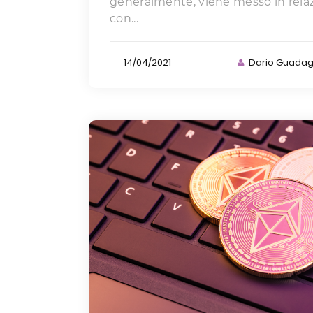
generalmente, viene messo in rela
con...
14/04/2021
Dario Guada