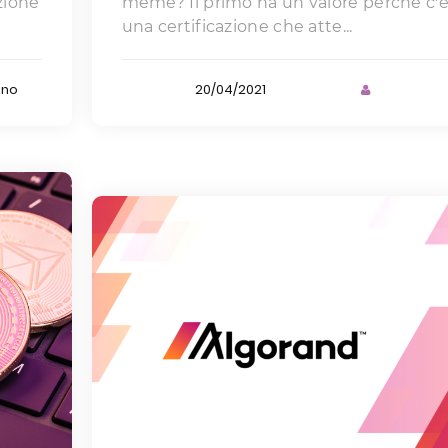
zione
meme? Il primo ha un valore perché c'
una certificazione che atte...
gno
20/04/2021