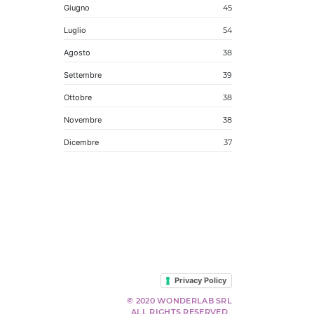
Giugno
45
Luglio
54
Agosto
38
Settembre
39
Ottobre
38
Novembre
38
Dicembre
37
Privacy Policy
© 2020 WONDERLAB SRL
ALL RIGHTS RESERVED