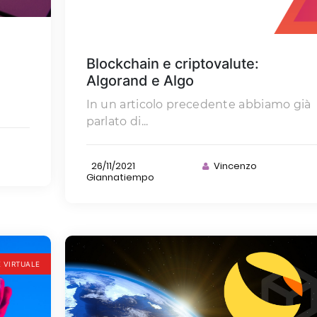
Blockchain e criptovalute:
Algorand e Algo
In un articolo precedente abbiamo già
parlato di...
26/11/2021
Vincenzo
Giannatiempo
 VIRTUALE