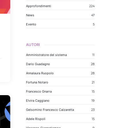
Approfondimenti
224
News
47
Evento
5
AUTORI
Amministratore del sistema
11
Dario Guadagno
28
Annalaura Ruopolo
28
Fortuna Notaro
21
Francesco Gnarra
15
Elvira Caggiano
19
Gelsomino Francesco Calzaretta
23
Adele Rispoli
15