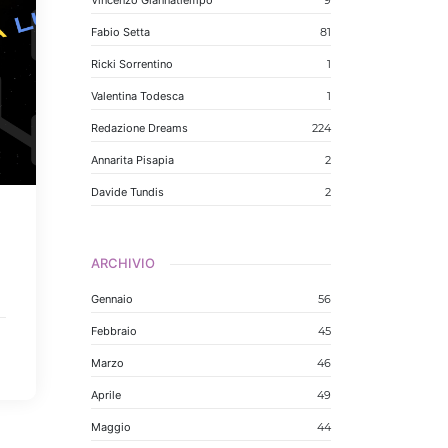
Vincenzo Giannatiempo
9
Fabio Setta
81
Ricki Sorrentino
1
Valentina Todesca
1
Redazione Dreams
224
Annarita Pisapia
2
Davide Tundis
2
ARCHIVIO
Gennaio
56
Febbraio
45
Marzo
46
Aprile
49
Maggio
44