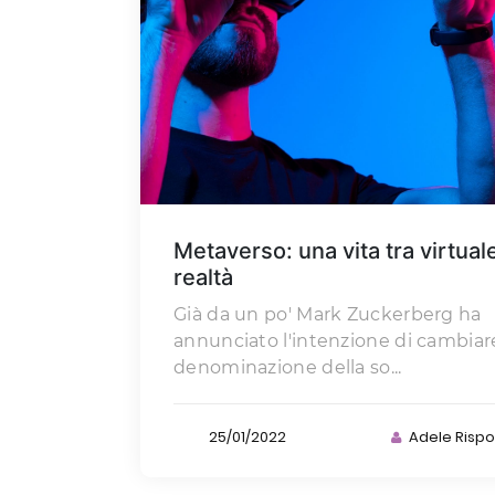
Metaverso: una vita tra virtual
realtà
Già da un po' Mark Zuckerberg ha
annunciato l'intenzione di cambiare
denominazione della so...
25/01/2022
Adele Rispol