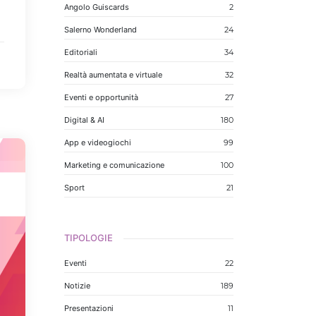
è
Angolo Guiscards
2
Salerno Wonderland
24
Editoriali
34
Realtà aumentata e virtuale
32
Eventi e opportunità
27
Digital & AI
180
App e videogiochi
99
Marketing e comunicazione
100
Sport
21
TIPOLOGIE
Eventi
22
Notizie
189
Presentazioni
11