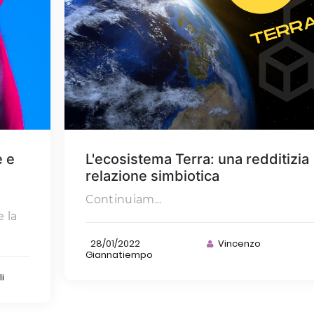
e e
L'ecosistema Terra: una redditizia
relazione simbiotica
Continuiam...
 la
28/01/2022
Vincenzo
Giannatiempo
i