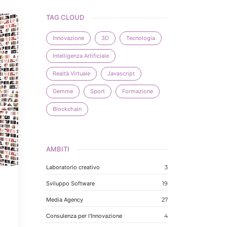
TAG CLOUD
Innovazione
3D
Tecnologia
Intelligenza Artificiale
Realtà Virtuale
Javascript
Gemme
Sport
Formazione
Blockchain
AMBITI
Laboratorio creativo
3
Sviluppo Software
19
Media Agency
27
Consulenza per l'Innovazione
4