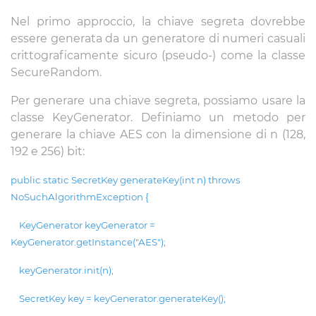
Nel primo approccio, la chiave segreta dovrebbe
essere generata da un generatore di numeri casuali
crittograficamente sicuro (pseudo-) come la classe
SecureRandom.
Per generare una chiave segreta, possiamo usare la
classe KeyGenerator. Definiamo un metodo per
generare la chiave AES con la dimensione di n (128,
192 e 256) bit:
public static SecretKey generateKey(int n) throws
NoSuchAlgorithmException {
KeyGenerator keyGenerator =
KeyGenerator.getInstance("AES");
keyGenerator.init(n);
SecretKey key = keyGenerator.generateKey();