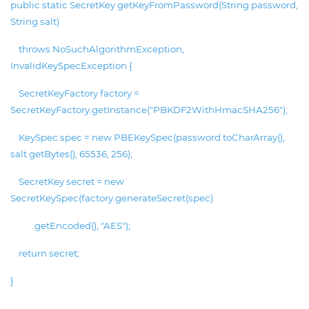
public static SecretKey getKeyFromPassword(String password,
String salt)
throws NoSuchAlgorithmException,
InvalidKeySpecException {
SecretKeyFactory factory =
SecretKeyFactory.getInstance("PBKDF2WithHmacSHA256");
KeySpec spec = new PBEKeySpec(password.toCharArray(),
salt.getBytes(), 65536, 256);
SecretKey secret = new
SecretKeySpec(factory.generateSecret(spec)
.getEncoded(), "AES");
return secret;
}