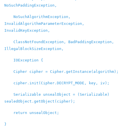
NoSuchPaddingException,
NoSuchAlgorithmException,
InvalidAlgorithmParameterException,
InvalidKeyException,
ClassNotFoundException, BadPaddingException,
IllegalBlockSizeException,
IOException {
Cipher cipher = Cipher.getInstance(algorithm);
cipher.init(Cipher.DECRYPT_MODE, key, iv);
Serializable unsealObject = (Serializable)
sealedObject.getObject(cipher);
return unsealObject;
}