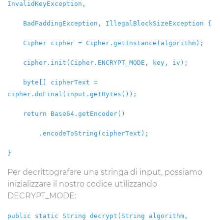
InvalidKeyException,
BadPaddingException, IllegalBlockSizeException {
Cipher cipher = Cipher.getInstance(algorithm);
cipher.init(Cipher.ENCRYPT_MODE, key, iv);
byte[] cipherText =
cipher.doFinal(input.getBytes());
return Base64.getEncoder()
.encodeToString(cipherText);
}
Per decrittografare una stringa di input, possiamo
inizializzare il nostro codice utilizzando
DECRYPT_MODE:
public static String decrypt(String algorithm,