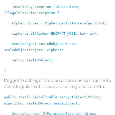
InvalidKeyException, IOException,
IllegalBlockSizeException {
Cipher cipher = Cipher.getInstance(algorithm);
cipher.init(Cipher.ENCRYPT_MODE, key, iv);
SealedObject sealedObject = new
SealedObject(object, cipher);
return sealedObject;
}
L'oggetto crittografato può essere successivamente
decrittografato utilizzando la crittografia corretta:
public static Serializable decryptObject(String
algorithm, SealedObject sealedObject,
SecretKey key, IvParameterSpec iv) throws