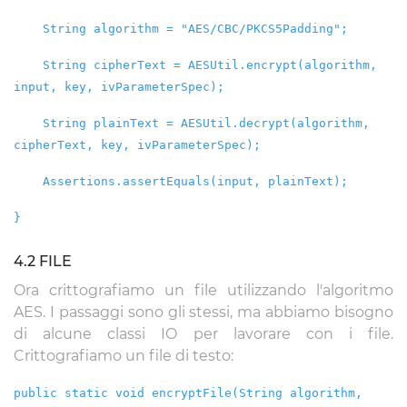
String algorithm = "AES/CBC/PKCS5Padding";
String cipherText = AESUtil.encrypt(algorithm,
input, key, ivParameterSpec);
String plainText = AESUtil.decrypt(algorithm,
cipherText, key, ivParameterSpec);
Assertions.assertEquals(input, plainText);
}
4.2 FILE
Ora crittografiamo un file utilizzando l'algoritmo
AES. I passaggi sono gli stessi, ma abbiamo bisogno
di alcune classi IO per lavorare con i file.
Crittografiamo un file di testo:
public static void encryptFile(String algorithm,