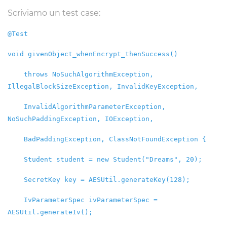
Scriviamo un test case:
@Test
void givenObject_whenEncrypt_thenSuccess()
throws NoSuchAlgorithmException,
IllegalBlockSizeException, InvalidKeyException,
InvalidAlgorithmParameterException,
NoSuchPaddingException, IOException,
BadPaddingException, ClassNotFoundException {
Student student = new Student("Dreams", 20);
SecretKey key = AESUtil.generateKey(128);
IvParameterSpec ivParameterSpec =
AESUtil.generateIv();