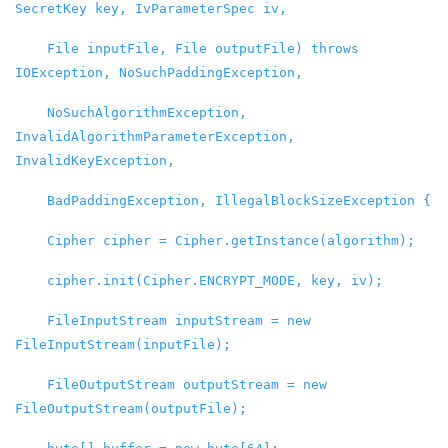
SecretKey key, IvParameterSpec iv,
File inputFile, File outputFile) throws
IOException, NoSuchPaddingException,
NoSuchAlgorithmException,
InvalidAlgorithmParameterException,
InvalidKeyException,
BadPaddingException, IllegalBlockSizeException {
Cipher cipher = Cipher.getInstance(algorithm);
cipher.init(Cipher.ENCRYPT_MODE, key, iv);
FileInputStream inputStream = new
FileInputStream(inputFile);
FileOutputStream outputStream = new
FileOutputStream(outputFile);