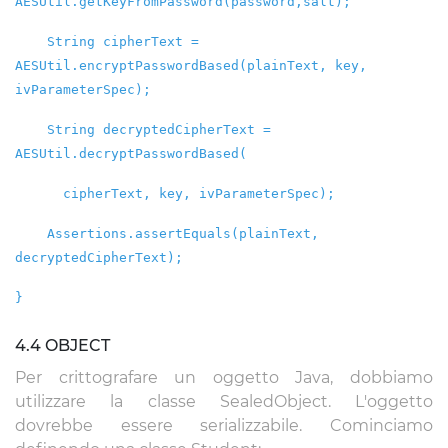
AESUtil.getKeyFromPassword(password,salt);
String cipherText =
AESUtil.encryptPasswordBased(plainText, key,
ivParameterSpec);
String decryptedCipherText =
AESUtil.decryptPasswordBased(
cipherText, key, ivParameterSpec);
Assertions.assertEquals(plainText,
decryptedCipherText);
}
4.4 OBJECT
Per crittografare un oggetto Java, dobbiamo
utilizzare la classe SealedObject. L'oggetto
dovrebbe essere serializzabile. Cominciamo