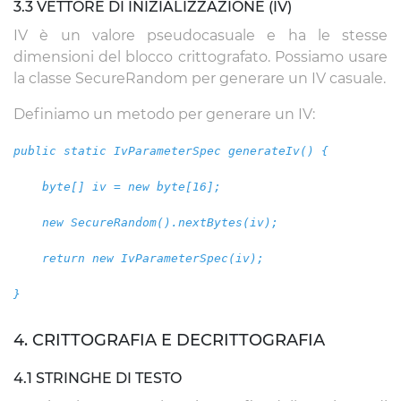
3.3 VETTORE DI INIZIALIZZAZIONE (IV)
IV è un valore pseudocasuale e ha le stesse
dimensioni del blocco crittografato. Possiamo usare
la classe SecureRandom per generare un IV casuale.
Definiamo un metodo per generare un IV:
public static IvParameterSpec generateIv() {
byte[] iv = new byte[16];
new SecureRandom().nextBytes(iv);
return new IvParameterSpec(iv);
}
4. CRITTOGRAFIA E DECRITTOGRAFIA
4.1 STRINGHE DI TESTO