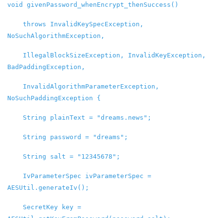
void givenPassword_whenEncrypt_thenSuccess()
throws InvalidKeySpecException,
NoSuchAlgorithmException,
IllegalBlockSizeException, InvalidKeyException,
BadPaddingException,
InvalidAlgorithmParameterException,
NoSuchPaddingException {
String plainText = "dreams.news";
String password = "dreams";
String salt = "12345678";
IvParameterSpec ivParameterSpec =
AESUtil.generateIv();
SecretKey key =