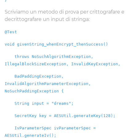
Scriviamo un metodo di prova per crittografare e
decrittografare un input di stringa:
@Test
void givenString_whenEncrypt_thenSuccess()
throws NoSuchAlgorithmException,
IllegalBlockSizeException, InvalidKeyException,
BadPaddingException,
InvalidAlgorithmParameterException,
NoSuchPaddingException {
String input = "dreams";
SecretKey key = AESUtil.generateKey(128);
IvParameterSpec ivParameterSpec =
AESUtil.generateIv();