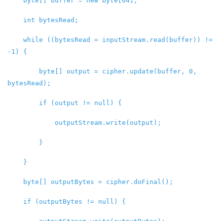
byte[] buffer = new byte[64];
int bytesRead;
while ((bytesRead = inputStream.read(buffer)) !=
-1) {
byte[] output = cipher.update(buffer, 0,
bytesRead);
if (output != null) {
outputStream.write(output);
}
}
byte[] outputBytes = cipher.doFinal();
if (outputBytes != null) {