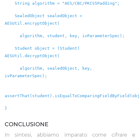
String algorithm = "AES/CBC/PKCS5Padding";
SealedObject sealedObject =
AESUtil.encryptObject(
algorithm, student, key, ivParameterSpec);
Student object = (Student)
AESUtil.decryptObject(
algorithm, sealedObject, key,
ivParameterSpec);
assertThat(student).isEqualToComparingFieldByField(obj
}
CONCLUSIONE
In sintesi, abbiamo imparato come cifrare e