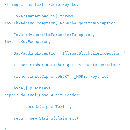
String cipherText, SecretKey key,
IvParameterSpec iv) throws
NoSuchPaddingException, NoSuchAlgorithmException,
InvalidAlgorithmParameterException,
InvalidKeyException,
BadPaddingException, IllegalBlockSizeException {
Cipher cipher = Cipher.getInstance(algorithm);
cipher.init(Cipher.DECRYPT_MODE, key, iv);
byte[] plainText =
cipher.doFinal(Base64.getDecoder()
.decode(cipherText));
return new String(plainText);
}