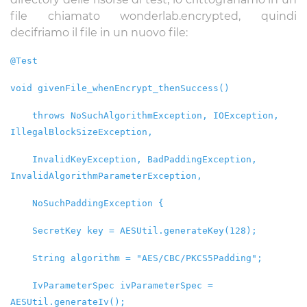
file chiamato wonderlab.encrypted, quindi
decifriamo il file in un nuovo file:
@Test
void givenFile_whenEncrypt_thenSuccess()
throws NoSuchAlgorithmException, IOException,
IllegalBlockSizeException,
InvalidKeyException, BadPaddingException,
InvalidAlgorithmParameterException,
NoSuchPaddingException {
SecretKey key = AESUtil.generateKey(128);
String algorithm = "AES/CBC/PKCS5Padding";
IvParameterSpec ivParameterSpec =
AESUtil.generateIv();