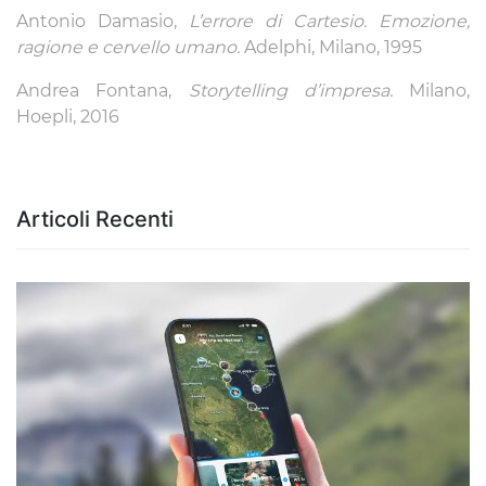
Antonio Damasio,
L’errore di Cartesio. Emozione,
ragione e cervello umano.
Adelphi, Milano, 1995
Andrea Fontana,
Storytelling d’impresa.
Milano,
Hoepli, 2016
Articoli Recenti