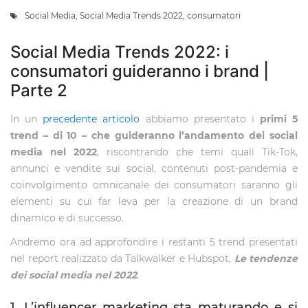
Social Media
,
Social Media Trends 2022
,
consumatori
Social Media Trends 2022: i
consumatori guideranno i brand |
Parte 2
In un
precedente articolo
abbiamo presentato i
primi 5
trend – di 10 – che guideranno l’andamento dei social
media nel 2022
, riscontrando che temi quali Tik-Tok,
annunci e vendite sui social, contenuti post-pandemia e
coinvolgimento omnicanale dei consumatori saranno gli
elementi su cui far leva per la creazione di un brand
dinamico e di successo.
Andremo ora ad approfondire i restanti 5 trend presentati
nel report realizzato da Talkwalker e Hubspot,
Le tendenze
dei social media nel 2022
.
1. L’influencer marketing sta maturando e si