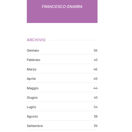
FRANCESCO GNARRA
ARCHIVIO
Gennaio
56
Febbraio
45
Marzo
46
Aprile
49
Maggio
44
Giugno
45
Luglio
54
Agosto
38
Settembre
39