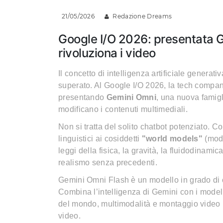
21/05/2026
Redazione Dreams
Google I/O 2026: presentata Ge
rivoluziona i video
Il concetto di intelligenza artificiale generat
superato. Al Google I/O 2026, la tech company
presentando
Gemini Omni
, una nuova famigl
modificano i contenuti multimediali.
Non si tratta del solito chatbot potenziato. 
linguistici ai cosiddetti
"world models"
(mode
leggi della fisica, la gravità, la fluidodinam
realismo senza precedenti.
Gemini Omni Flash è un modello in grado di cr
Combina l’intelligenza di Gemini con i modell
del mondo, multimodalità e montaggio video
video.