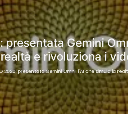
 presentata Gemini Omni
 realtà e rivoluziona i vi
O 2026: presentata Gemini Omni, l'AI che simula la realtà