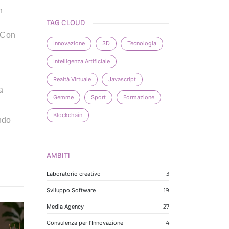
n
TAG CLOUD
? Con
Innovazione
3D
Tecnologia
Intelligenza Artificiale
Realtà Virtuale
Javascript
a
Gemme
Sport
Formazione
Blockchain
ando
AMBITI
Laboratorio creativo
3
Sviluppo Software
19
Media Agency
27
Consulenza per l'Innovazione
4