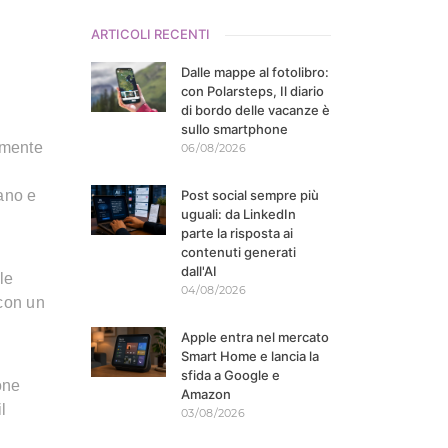
ARTICOLI RECENTI
Dalle mappe al fotolibro:
con Polarsteps, Il diario
di bordo delle vacanze è
sullo smartphone
almente
06/08/2026
eano e
Post social sempre più
uguali: da LinkedIn
parte la risposta ai
contenuti generati
dall'AI
le
04/08/2026
 con un
Apple entra nel mercato
Smart Home e lancia la
sfida a Google e
one
Amazon
l
03/08/2026