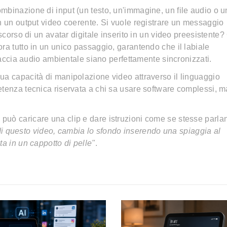
mbinazione di input (un testo, un'immagine, un file audio o u
in un output video coerente. Si vuole registrare un messaggio
iscorso di un avatar digitale inserito in un video preesistente
ra tutto in un unico passaggio, garantendo che il labiale
traccia audio ambientale siano perfettamente sincronizzati.
ua capacità di manipolazione video attraverso il linguaggio
etenza tecnica riservata a chi sa usare software complessi, m
te può caricare una clip e dare istruzioni come se stesse parl
i questo video, cambia lo sfondo inserendo una spiaggia al
ta in un cappotto di pelle"
.