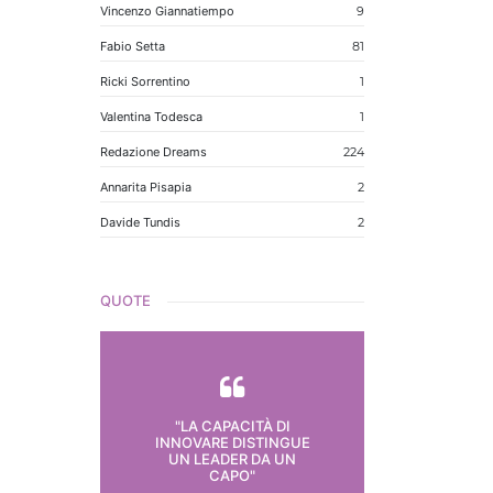
Vincenzo Giannatiempo
9
Fabio Setta
81
Ricki Sorrentino
1
Valentina Todesca
1
Redazione Dreams
224
Annarita Pisapia
2
Davide Tundis
2
QUOTE
"LA CAPACITÀ DI
INNOVARE DISTINGUE
UN LEADER DA UN
CAPO"