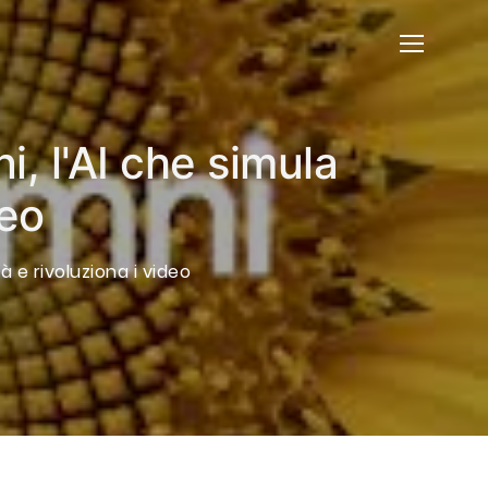
, l'AI che simula
deo
 e rivoluziona i video