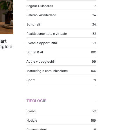
Angolo Guiscards
2
Salerno Wonderland
24
Editoriali
34
Realtà aumentata e virtuale
32
art
Eventi e opportunità
27
ogle e
Digital & AI
180
App e videogiochi
99
Marketing e comunicazione
100
Sport
21
TIPOLOGIE
Eventi
22
Notizie
189
Presentazioni
11