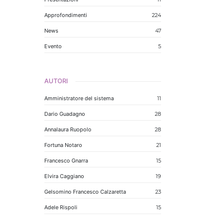
Approfondimenti
224
News
47
Evento
5
AUTORI
Amministratore del sistema
11
Dario Guadagno
28
Annalaura Ruopolo
28
Fortuna Notaro
21
Francesco Gnarra
15
Elvira Caggiano
19
Gelsomino Francesco Calzaretta
23
Adele Rispoli
15