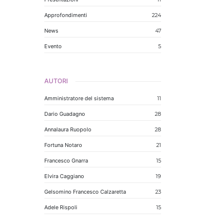
Approfondimenti
224
News
47
Evento
5
AUTORI
Amministratore del sistema
11
Dario Guadagno
28
Annalaura Ruopolo
28
Fortuna Notaro
21
Francesco Gnarra
15
Elvira Caggiano
19
Gelsomino Francesco Calzaretta
23
Adele Rispoli
15