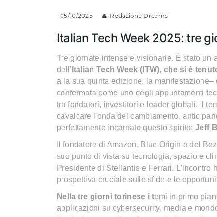
05/10/2025
Redazione Dreams
Italian Tech Week 2025: tre gi
Tre giornate intense e visionarie. È stato u
dell'
Italian Tech Week (ITW), che si è tenu
alla sua quinta edizione, la manifestazione–
confermata come uno degli appuntamenti tecn
tra fondatori, investitori e leader globali. Il 
cavalcare l'onda del cambiamento, anticipando
perfettamente incarnato questo spirito:
Jeff 
Il fondatore di Amazon, Blue Origin e del Bezo
suo punto di vista su tecnologia, spazio e cl
Presidente di Stellantis e Ferrari. L'incontr
prospettiva cruciale sulle sfide e le opportuni
Nella tre giorni torinese i t
emi in primo pian
applicazioni su cybersecurity, media e mondo