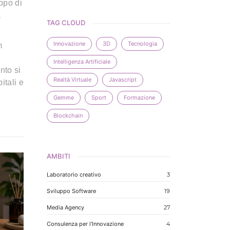
ppo di
a
TAG CLOUD
Innovazione
3D
Tecnologia
m
Intelligenza Artificiale
nto si
Realtà Virtuale
Javascript
itali e
Gemme
Sport
Formazione
Blockchain
AMBITI
Laboratorio creativo
3
Sviluppo Software
19
Media Agency
27
Consulenza per l'Innovazione
4