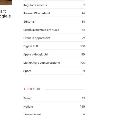
Angolo Guiscards
2
art
Salerno Wonderland
24
ogle e
Editoriali
34
Realtà aumentata e virtuale
32
Eventi e opportunità
27
Digital & AI
180
App e videogiochi
99
Marketing e comunicazione
100
Sport
21
TIPOLOGIE
Eventi
22
Notizie
189
Presentazioni
11