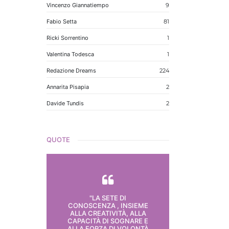
Vincenzo Giannatiempo
9
Fabio Setta
81
Ricki Sorrentino
1
Valentina Todesca
1
Redazione Dreams
224
Annarita Pisapia
2
Davide Tundis
2
QUOTE
"LA SETE DI
CONOSCENZA , INSIEME
ALLA CREATIVITÀ, ALLA
CAPACITÀ DI SOGNARE E
ALLA FORZA DI VOLONTÀ