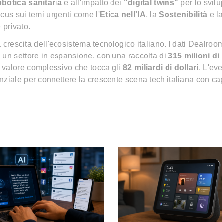
obotica sanitaria
e all'impatto dei
"digital twins"
per lo svilu
cus sui temi urgenti come l'
Etica nell'IA
, la
Sostenibilità
e l
 privato.
la crescita dell'ecosistema tecnologico italiano. I dati Dealroo
 un settore in espansione, con una raccolta di
315 milioni di
n valore complessivo che tocca gli
82 miliardi di dollari
. L'eve
ziale per connettere la crescente scena tech italiana con cap