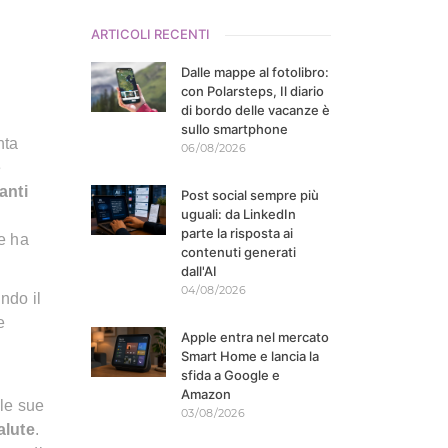
ARTICOLI RECENTI
Dalle mappe al fotolibro:
con Polarsteps, Il diario
di bordo delle vacanze è
sullo smartphone
nta
06/08/2026
è
anti
Post social sempre più
uguali: da LinkedIn
parte la risposta ai
e ha
contenuti generati
dall'AI
04/08/2026
ndo il
e
Apple entra nel mercato
Smart Home e lancia la
sfida a Google e
Amazon
le sue
03/08/2026
alute
.