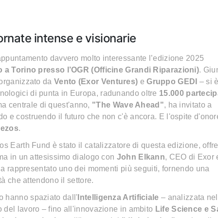
ornate intense e visionarie
n appuntamento davvero molto interessante l’edizione 2025
to a Torino presso l’OGR (Officine Grandi Riparazioni)
. Giu
 organizzato da
Vento (Exor Ventures)
e
Gruppo GEDI
– si 
ologici di punta in Europa, radunando oltre
15.000 partecip
tema centrale di quest'anno,
"The Wave Ahead"
, ha invitato a
 e costruendo il futuro che non c'è ancora. E l'ospite d'onor
Bezos
.
s Earth Fund è stato il catalizzatore di questa edizione, offre
ima in un attesissimo dialogo con
John Elkann
, CEO di Exor 
o ha rappresentato uno dei momenti più seguiti, fornendo una
tà che attendono il settore.
o hanno spaziato dall'
Intelligenza Artificiale
– analizzata nel
 del lavoro – fino all'innovazione in ambito
Life Science e S