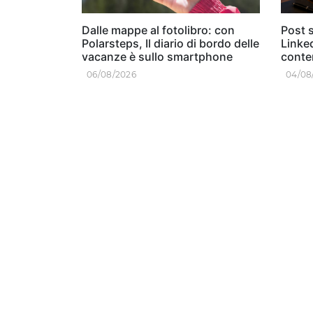
Dalle mappe al fotolibro: con
Post s
Polarsteps, Il diario di bordo delle
Linked
vacanze è sullo smartphone
conten
06/08/2026
04/08