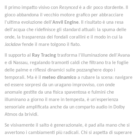
Il primo impatto visivo con
Resynced
è a dir poco stordente. Il
gioco abbandona il vecchio motore grafico per abbracciare
l'ultima evoluzione dell'
Anvil Engine
. Il risultato è una resa
dell'acqua che ridefinisce gli standard attuali: la spuma delle
onde, la trasparenza dei fondali corallini e il modo in cui la
Jackdaw
fende il mare tolgono il fiato.
Il supporto al
Ray Tracing
trasforma l'illuminazione dell'Avana
e di Nassau, regalando tramonti caldi che filtrano tra le foglie
delle palme e riflessi dinamici sulle pozzanghere dopo i
temporali. Ma è il
meteo dinamico
a rubare la scena: navigare
ed essere sorpresi da un uragano improvviso, con onde
anomale gestite da una fisica spaventosa e fulmini che
illuminano a giorno il mare in tempesta, è un'esperienza
sensoriale amplificata anche da un comparto audio in Dolby
Atmos da brividi.
Se visivamente il salto è generazionale, è pad alla mano che si
avvertono i cambiamenti più radicali. Chi si aspetta di superare