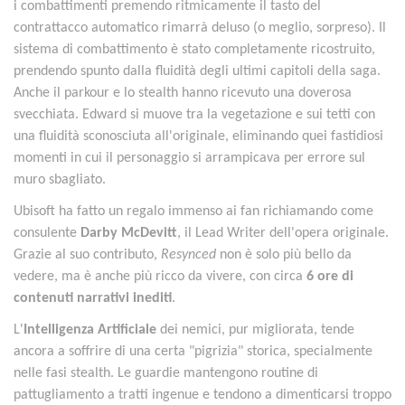
i combattimenti premendo ritmicamente il tasto del
contrattacco automatico rimarrà deluso (o meglio, sorpreso). Il
sistema di combattimento è stato completamente ricostruito,
prendendo spunto dalla fluidità degli ultimi capitoli della saga.
Anche il parkour e lo stealth hanno ricevuto una doverosa
svecchiata. Edward si muove tra la vegetazione e sui tetti con
una fluidità sconosciuta all'originale, eliminando quei fastidiosi
momenti in cui il personaggio si arrampicava per errore sul
muro sbagliato.
Ubisoft ha fatto un regalo immenso ai fan richiamando come
consulente
Darby McDevitt
, il Lead Writer dell'opera originale.
Grazie al suo contributo,
Resynced
non è solo più bello da
vedere, ma è anche più ricco da vivere, con circa
6 ore di
contenuti narrativi inediti
.
L'
Intelligenza Artificiale
dei nemici, pur migliorata, tende
ancora a soffrire di una certa "pigrizia" storica, specialmente
nelle fasi stealth. Le guardie mantengono routine di
pattugliamento a tratti ingenue e tendono a dimenticarsi troppo