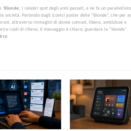
e ‘
Bionde
’, i celebri spot degli anni passati, e ne fa un parallelism
lla società. Partendo dagli iconici poster delle “Bionde”, che per a
eroni, attraverso immagini di donne comuni, libere, ambiziose e
rire ruoli di rilievo, il messaggio è chiaro: guardare la “bionda”
irra
.