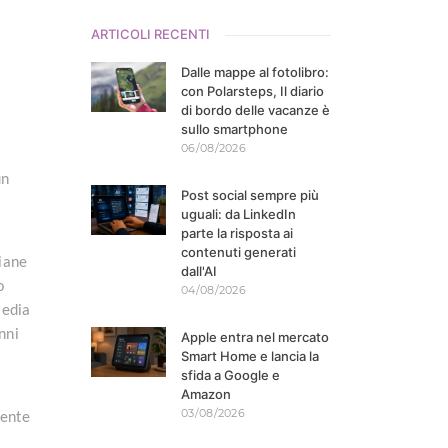
ARTICOLI RECENTI
Dalle mappe al fotolibro:
con Polarsteps, Il diario
di bordo delle vacanze è
sullo smartphone
06/08/2026
un
Post social sempre più
uguali: da LinkedIn
parte la risposta ai
contenuti generati
liane
dall'AI
o
04/08/2026
media
nni
Apple entra nel mercato
Smart Home e lancia la
sfida a Google e
Amazon
03/08/2026
mente