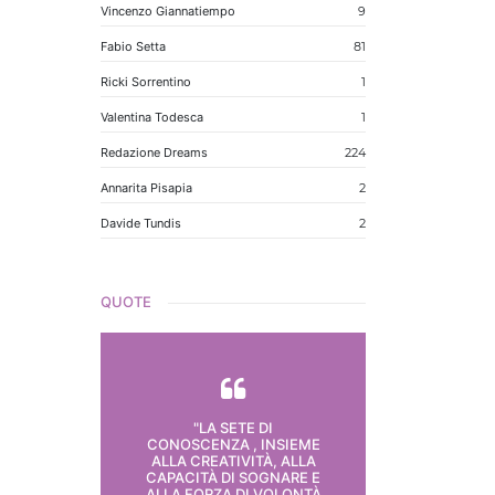
Vincenzo Giannatiempo
9
Fabio Setta
81
Ricki Sorrentino
1
Valentina Todesca
1
Redazione Dreams
224
Annarita Pisapia
2
Davide Tundis
2
QUOTE
"LA SETE DI
CONOSCENZA , INSIEME
ALLA CREATIVITÀ, ALLA
CAPACITÀ DI SOGNARE E
ALLA FORZA DI VOLONTÀ