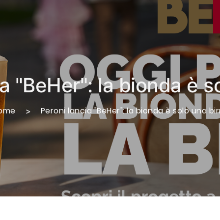
a "BeHer": la bionda è s
ome
Peroni lancia "BeHer": la bionda è solo una bir