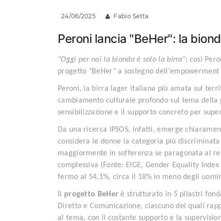
24/06/2025
Fabio Setta
Peroni lancia "BeHer": la biond
"Oggi per noi la bionda è solo la birra
": così Per
progetto "BeHer" a sostegno dell'empowerment fe
Peroni, la birra lager italiana più amata sul ter
cambiamento culturale profondo sul tema della p
sensibilizzazione e il supporto concreto per supe
Da una ricerca IPSOS, infatti, emerge chiaramente 
considera le donne la categoria più discriminata
maggiormente in sofferenza se paragonata al res
complessiva (Fonte: EIGE, Gender Equality Index /
fermo al 54,1%, circa il 18% in meno degli uomini
Il
progetto BeHer
è strutturato in 5 pilastri f
Diretto e Comunicazione, ciascuno dei quali rap
al tema, con il costante supporto e la supervisio