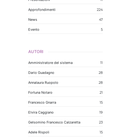
Approfondimenti
224
News
47
Evento
5
AUTORI
Amministratore del sistema
11
Dario Guadagno
28
Annalaura Ruopolo
28
Fortuna Notaro
21
Francesco Gnarra
15
Elvira Caggiano
19
Gelsomino Francesco Calzaretta
23
Adele Rispoli
15