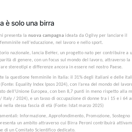
a è solo una birra
oni presenta la
nuova campagna
ideata da Ogilvy per lanciare il
mminile nell'educazione, nel lavoro e nello sport.
ritorio nazionale, lancia BeHer, un progetto nato per contribuire a 
arità di genere, con un focus sul mondo del lavoro, attraverso la
rare stereotipi e differenze ancora in essere nel nostro Paese.
la questione femminile in Italia: il 31% degli italiani e delle ita
 (Fonte: Equality Index Ipsos 2024), con l’area del mondo del lavor
to dell’Unione Europea, con ben 8,7 punti in meno rispetto alla 
 Italy / 2024), e un tasso di occupazione di donne tra i 15 e i 64 a
 nella stessa fascia di età (Fonte: Istat marzo 2025)
ondamentali: Informazione, Approfondimento, Promozione, Sostegno
presenta un ambito attraverso cui Birra Peroni contribuirà attiva
ne di un Comitato Scientifico dedicato.