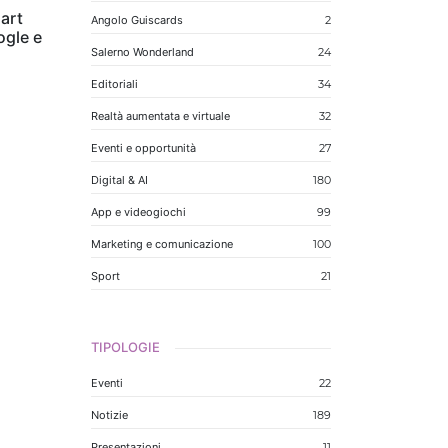
art
Angolo Guiscards
2
ogle e
Salerno Wonderland
24
Editoriali
34
Realtà aumentata e virtuale
32
Eventi e opportunità
27
Digital & AI
180
App e videogiochi
99
Marketing e comunicazione
100
Sport
21
TIPOLOGIE
Eventi
22
Notizie
189
Presentazioni
11