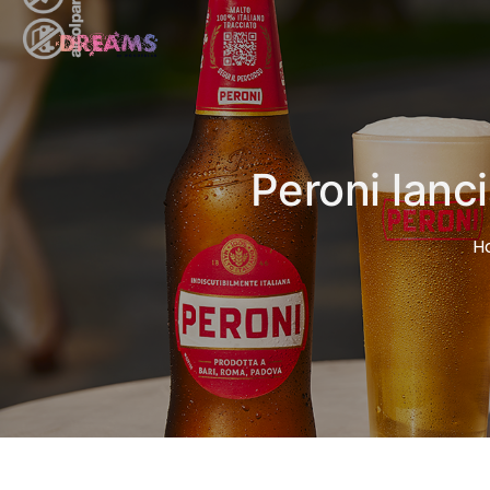
Peroni lanci
H