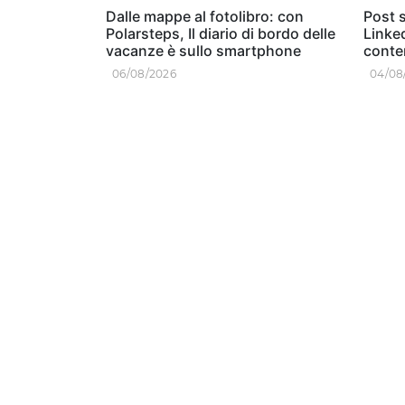
Dalle mappe al fotolibro: con
Post s
Polarsteps, Il diario di bordo delle
Linked
vacanze è sullo smartphone
conten
06/08/2026
04/08