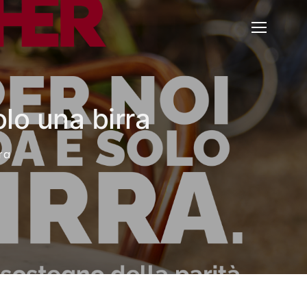
olo una birra
ra