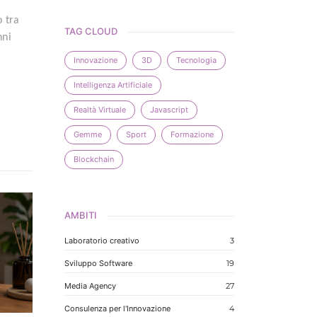
o tra
TAG CLOUD
nni
Innovazione
3D
Tecnologia
Intelligenza Artificiale
Realtà Virtuale
Javascript
Gemme
Sport
Formazione
Blockchain
AMBITI
Laboratorio creativo
3
Sviluppo Software
19
Media Agency
27
Consulenza per l'Innovazione
4