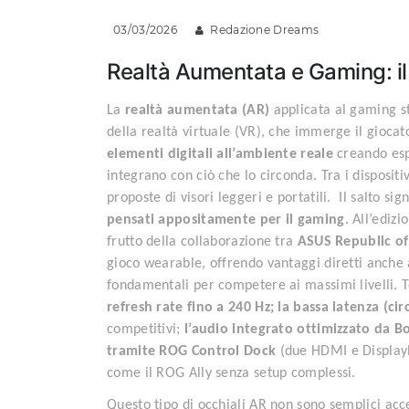
03/03/2026
Redazione Dreams
Realtà Aumentata e Gaming: il 
La
realtà aumentata (AR)
applicata al gaming st
della realtà virtuale (VR), che immerge il gioc
elementi digitali all’ambiente reale
creando esp
integrano con ciò che lo circonda. Tra i disposi
proposte di visori leggeri e portatili. Il salto si
pensati appositamente per il gaming
. All’ediz
frutto della collaborazione tra
ASUS Republic o
gioco wearable, offrendo vantaggi diretti anche 
fondamentali per competere ai massimi livelli. Te
refresh rate fino a 240 Hz; la bassa latenza (cir
competitivi;
l’audio integrato ottimizzato da B
tramite ROG Control Dock
(due HDMI e DisplayPo
come il ROG Ally senza setup complessi.
Questo tipo di occhiali AR non sono semplici acc