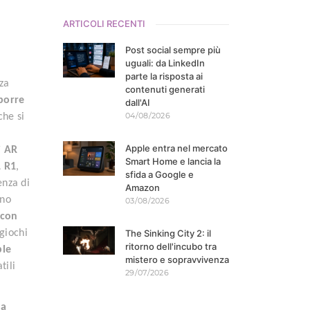
ARTICOLI RECENTI
Post social sempre più
uguali: da LinkedIn
parte la risposta ai
za
contenuti generati
porre
dall'AI
04/08/2026
che si
Apple entra nel mercato
i AR
Smart Home e lancia la
 R1
,
sfida a Google e
enza di
Amazon
ono
03/08/2026
 con
giochi
The Sinking City 2: il
ritorno dell'incubo tra
ple
mistero e sopravvivenza
tili
29/07/2026
la