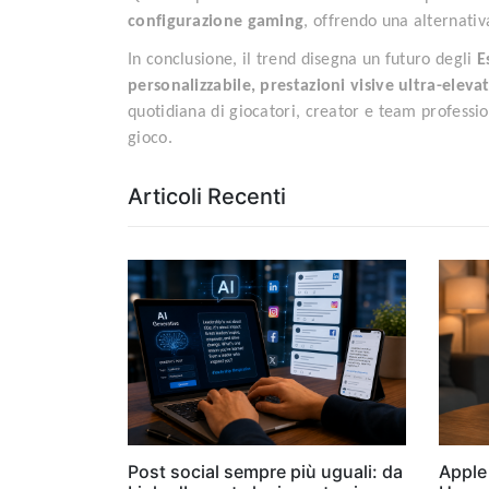
configurazione gaming
, offrendo una alternativ
In conclusione, il trend disegna un futuro degli
E
personalizzabile, prestazioni visive ultra-eleva
quotidiana di giocatori, creator e team profession
gioco.
Articoli Recenti
Post social sempre più uguali: da
Apple