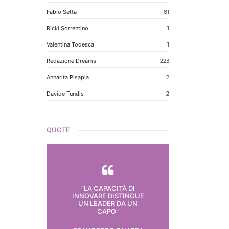
Fabio Setta
81
Ricki Sorrentino
1
Valentina Todesca
1
Redazione Dreams
223
Annarita Pisapia
2
Davide Tundis
2
QUOTE
"LA CAPACITÀ DI
INNOVARE DISTINGUE
UN LEADER DA UN
CAPO"