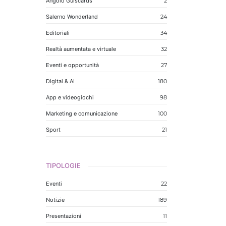
Angolo Guiscards
2
Salerno Wonderland
24
Editoriali
34
Realtà aumentata e virtuale
32
Eventi e opportunità
27
Digital & AI
180
App e videogiochi
98
Marketing e comunicazione
100
Sport
21
TIPOLOGIE
Eventi
22
Notizie
189
Presentazioni
11