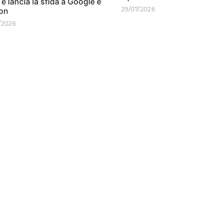
 lancia la sfida a Google e
29/07/2026
on
/2026