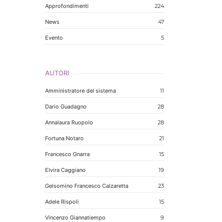
Approfondimenti
224
News
47
Evento
5
AUTORI
Amministratore del sistema
11
Dario Guadagno
28
Annalaura Ruopolo
28
Fortuna Notaro
21
Francesco Gnarra
15
Elvira Caggiano
19
Gelsomino Francesco Calzaretta
23
Adele Rispoli
15
Vincenzo Giannatiempo
9