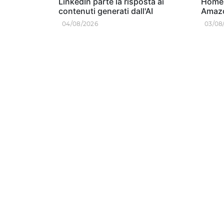
LinkedIn parte la risposta ai
Home e
contenuti generati dall'AI
Amaz
04/08/2026
03/08