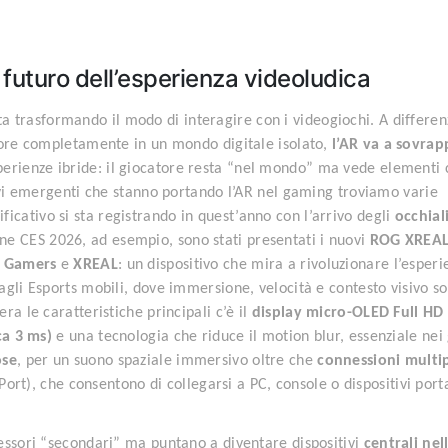
futuro dell’esperienza videoludica
a trasformando il modo di interagire con i videogiochi. A differen
atore completamente in un mondo digitale isolato,
l’AR va a sovrap
erienze ibride: il giocatore resta “nel mondo” ma vede elementi 
tivi emergenti che stanno portando l’AR nel gaming troviamo varie
gnificativo si sta registrando in quest’anno con l’arrivo degli
occhial
ione CES 2026, ad esempio, sono stati presentati i nuovi
ROG XREAL
f Gamers
e
XREAL
: un dispositivo che mira a rivoluzionare l’esperi
agli Esports mobili, dove immersione, velocità e contesto visivo s
ra le caratteristiche principali c’è il
display micro-OLED Full HD
ca 3 ms)
e una tecnologia che riduce il motion blur, essenziale nei 
ose
, per un suono spaziale immersivo oltre che
c
onnessioni multi
rt), che consentono di collegarsi a PC, console o dispositivi porta
essori “secondari” ma puntano a diventare dispositivi
centrali nel