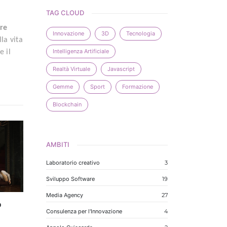
TAG CLOUD
re
Innovazione
3D
Tecnologia
la vita
Intelligenza Artificiale
e il
Realtà Virtuale
Javascript
Gemme
Sport
Formazione
Blockchain
AMBITI
Laboratorio creativo
3
Sviluppo Software
19
Media Agency
27
o
Consulenza per l'Innovazione
4