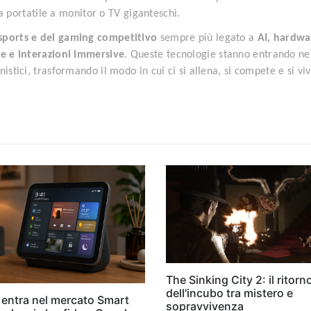
a portatile a monitor o TV giganteschi.
sports e del gaming competitivo
sempre più legato a
AI, hardwa
te e interazioni immersive
. Queste tecnologie stanno entrando nel
istici, trasformando il modo in cui ci si allena, si compete e si viv
The Sinking City 2: il ritorn
dell'incubo tra mistero e
 entra nel mercato Smart
sopravvivenza