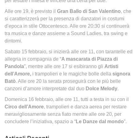
per testare l’intesa e vincere una cena per due.
Alle ore 19, è previsto il
Gran Ballo di San Valentino
, che
si caratterizzerà per la presenza di danzatori in costumi
d’epoca in stile Ottocentesco. Alle ore 20:30 si continuerà
tra musica e danze assieme a Sound Ladies, tra swing e
dintorni.
Sabato 15 febbraio, si inizierà alle ore 11, con tarantelle ed
allegria in compagnia de “
A mascarata di Piazza di
Pandola
”, mentre alle ore 17 si esibiranno gli
Artisti
dell’Amore,
i trampolieri e le magiche bolle della
signora
Batò
. Alle ore 20 la serata proseguirà con le più belle
canzoni d’amore interpretate dal duo
Dolce Melody
.
Domenica 16 febbraio, alle ore 11, tutti a testa in su con il
Circo dell’Amore
, trampolieri e danza aerea per restare
meravigliosamente senza fiato mentre alle ore 20, per
concludere l’iniziativa, spazio a “
Le Danze dal mondo
”.