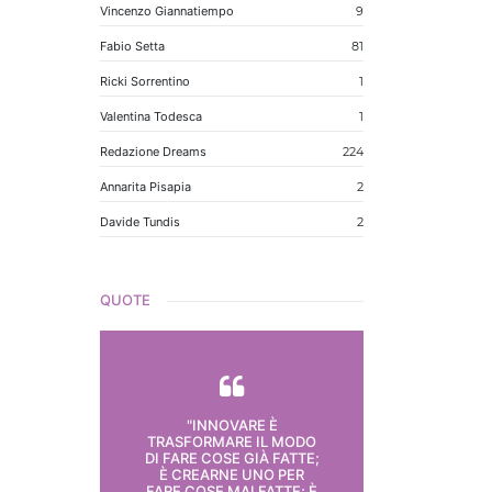
Vincenzo Giannatiempo
9
Fabio Setta
81
Ricki Sorrentino
1
Valentina Todesca
1
Redazione Dreams
224
Annarita Pisapia
2
Davide Tundis
2
QUOTE
"INNOVARE È
TRASFORMARE IL MODO
DI FARE COSE GIÀ FATTE;
È CREARNE UNO PER
FARE COSE MAI FATTE; È