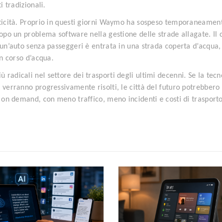
i tradizionali.
iticità. Proprio in questi giorni Waymo ha sospeso temporaneament
dopo un problema software nella gestione delle strade allagate. Il 
 un’auto senza passeggeri è entrata in una strada coperta d’acqua,
un corso d’acqua.
radicali nel settore dei trasporti degli ultimi decenni. Se la tecn
 verranno progressivamente risolti, le città del futuro potrebbero
i on demand, con meno traffico, meno incidenti e costi di trasport