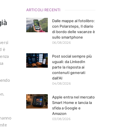
ARTICOLI RECENTI
già
Dalle mappe al fotolibro:
con Polarsteps, Il diario
di bordo delle vacanze è
sullo smartphone
versi
06/08/2026
d è
Post social sempre più
ienza
uguali: da LinkedIn
sa
parte la risposta ai
contenuti generati
dall'AI
nendo
04/08/2026
on.
Apple entra nel mercato
i
Smart Home e lancia la
sfida a Google e
Amazon
 hanno
03/08/2026
este