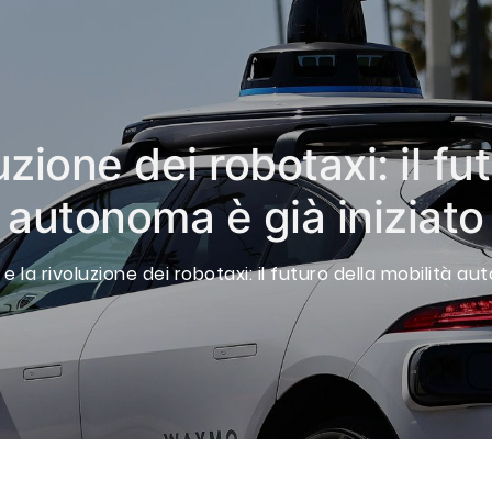
zione dei robotaxi: il fut
autonoma è già iniziato
 la rivoluzione dei robotaxi: il futuro della mobilità au