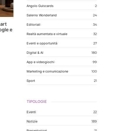
Angolo Guiscards
2
Salerno Wonderland
24
art
Editoriali
34
ogle e
Realtà aumentata e virtuale
32
Eventi e opportunità
27
Digital & AI
180
App e videogiochi
99
Marketing e comunicazione
100
Sport
21
TIPOLOGIE
Eventi
22
Notizie
189
Presentazioni
11