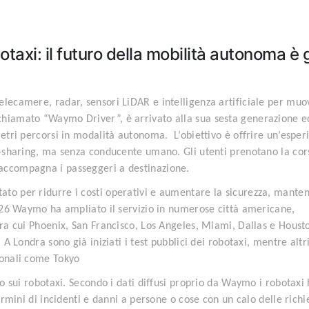
taxi: il futuro della mobilità autonoma è 
elecamere, radar, sensori LiDAR e intelligenza artificiale per muo
chiamato “Waymo Driver”, è arrivato alla sua sesta generazione e
metri percorsi in modalità autonoma. L’obiettivo è offrire un’esper
de-sharing, ma senza conducente umano. Gli utenti prenotano la cor
 accompagna i passeggeri a destinazione.
ato per ridurre i costi operativi e aumentare la sicurezza, mante
2026 Waymo ha ampliato il servizio in numerose città americane,
tra cui Phoenix, San Francisco, Los Angeles, Miami, Dallas e Houst
 A Londra sono già iniziati i test pubblici dei robotaxi, mentre altr
ionali come Tokyo
ito sui robotaxi. Secondo i dati diffusi proprio da Waymo i robotaxi
termini di incidenti e danni a persone o cose con un calo delle richi