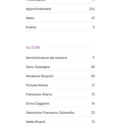
Approfondimenti
224
News
47
Evento
5
AUTORI
Amministratore del sistema
11
Dario Guadagno
28
Annalaura Ruopolo
28
Fortuna Notaro
21
Francesco Gnarra
15
Elvira Caggiano
19
Gelsomino Francesco Calzaretta
23
Adele Rispoli
15