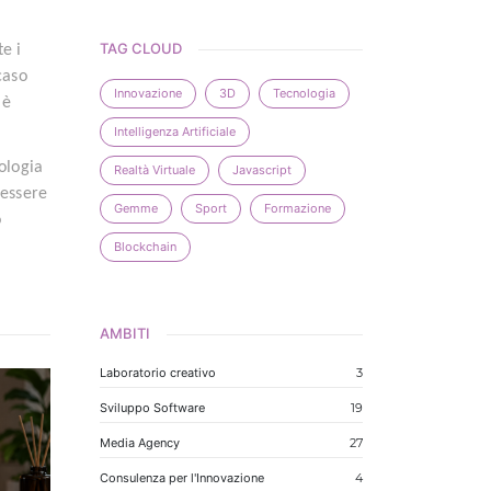
TAG CLOUD
e i
caso
Innovazione
3D
Tecnologia
 è
Intelligenza Artificiale
ologia
Realtà Virtuale
Javascript
 essere
Gemme
Sport
Formazione
o
Blockchain
AMBITI
Laboratorio creativo
3
Sviluppo Software
19
Media Agency
27
Consulenza per l'Innovazione
4