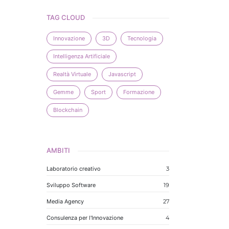
TAG CLOUD
Innovazione
3D
Tecnologia
Intelligenza Artificiale
Realtà Virtuale
Javascript
Gemme
Sport
Formazione
Blockchain
AMBITI
Laboratorio creativo
3
Sviluppo Software
19
Media Agency
27
Consulenza per l'Innovazione
4