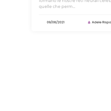
formano le nostre reti neurali cerebr
quelle che perm...
09/08/2021
Adele Rispo