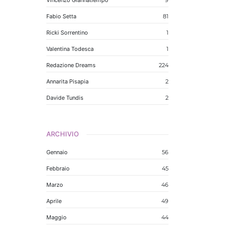
Vincenzo Giannatiempo
9
Fabio Setta
81
Ricki Sorrentino
1
Valentina Todesca
1
Redazione Dreams
224
Annarita Pisapia
2
Davide Tundis
2
ARCHIVIO
Gennaio
56
Febbraio
45
Marzo
46
Aprile
49
Maggio
44