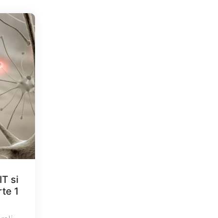
IT si
rte 1