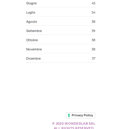
Giugno
45
Luglio
54
Agosto
38
Settembre
39
Ottobre
38
Novembre
38
Dicembre
37
Privacy Policy
© 2020 WONDERLAB SRL
ALL RIGHTS RESERVED