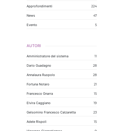
Approfondimenti
224
News
47
Evento
5
AUTORI
Amministratore del sistema
11
Dario Guadagno
28
Annalaura Ruopolo
28
Fortuna Notaro
21
Francesco Gnarra
15
Elvira Caggiano
19
Gelsomino Francesco Calzaretta
23
Adele Rispoli
15