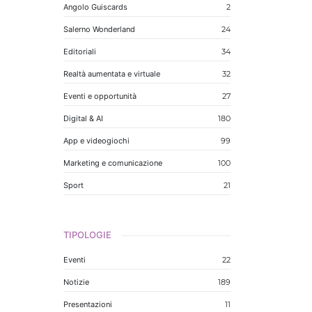
Angolo Guiscards
2
Salerno Wonderland
24
Editoriali
34
Realtà aumentata e virtuale
32
Eventi e opportunità
27
Digital & AI
180
App e videogiochi
99
Marketing e comunicazione
100
Sport
21
TIPOLOGIE
Eventi
22
Notizie
189
Presentazioni
11