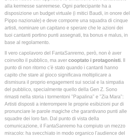
alla kermesse sanremese. Ogni partecipante ha a
disposizione un budget virtuale (i mitici Baudi, in onore del
Pippo nazionale) e deve comporre una squadra di cinque
artisti, nominare un capitano e sperare che le azioni dei
tuoi cantanti portino punti assegnati, tra bonus e malus, in
base al regolamento.
Il vero capolavoro del FantaSanremo, però, non è aver
coinvolto il pubblico, ma aver
cooptato i protagonisti
. Il
punto di non ritorno c'è stato quando i cantanti hanno
capito che stare al gioco significava moltiplicare a
dismisura il proprio engagement sui social e la simpatia
del pubblico, specialmente quello della Gen Z. Sono
rimasti nella storia i tormentoni "Papalina" e "Zia Mara":
Artisti disposti a interrompere le proprie esibizioni pur di
pronunciare le parole magiche che garantivano punti alle
squadre dei loro fan. Dal punto di vista della
comunicazione, il FantaSanremo ha compiuto un mezzo
miracolo: ha svecchiato in modo organico l'audience del