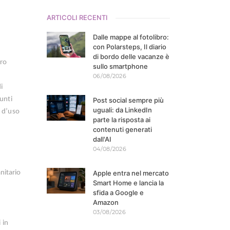
ARTICOLI RECENTI
Dalle mappe al fotolibro:
con Polarsteps, Il diario
di bordo delle vacanze è
ero
sullo smartphone
06/08/2026
i
unti
Post social sempre più
uguali: da LinkedIn
i d’uso
parte la risposta ai
contenuti generati
dall'AI
04/08/2026
nitario
Apple entra nel mercato
Smart Home e lancia la
sfida a Google e
Amazon
03/08/2026
 in