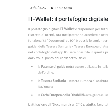
09/12/2024
Fabio Setta
IT-Wallet: il portafoglio digitale
Il portafoglio digitale
IT-Wallet
è disponibile per tutt
ristretto di utenti, ora tutti potranno accedere e ott
funzionalità “Documenti su IO” è possibile aggiungere 
guida, della Tessera Sanitaria - Tessera Europea di As
nel Portafoglio dell'app IO, sarà possibile in questa p
dal vivo, al posto dei corrispettivi fisici:
la
Patente di guida
potrà essere utilizzata in Itali
dell’ordine;
la
Tessera Sanitaria
- Tessera Europea di Assicuraz
Nazionale;
la
Carta Europea della Disabilità
avrà gli stessi u
L’attivazione di “Documenti su IO” è
gratuita
, facolt