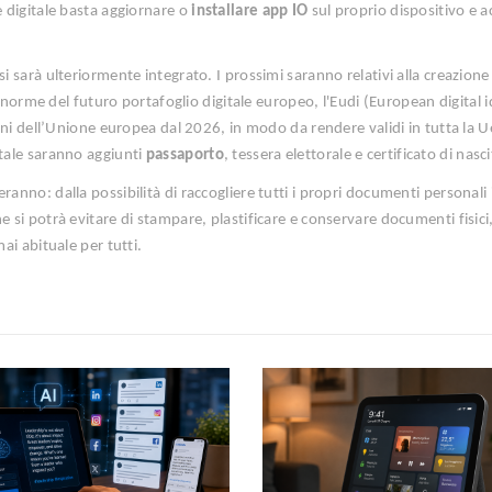
e digitale basta aggiornare o
installare app IO
sul proprio dispositivo e 
si sarà ulteriormente integrato. I prossimi saranno relativi alla creazione
le norme del futuro portafoglio digitale europeo, l'Eudi (European digital 
dini dell’Unione europea dal 2026, in modo da rendere validi in tutta la Ue
itale saranno aggiunti
passaporto
, tessera elettorale e certificato di nasci
ranno: dalla possibilità di raccogliere tutti i propri documenti personali
 si potrà evitare di stampare, plastificare e conservare documenti fisici,
ai abituale per tutti.