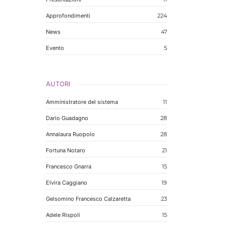
Approfondimenti
224
News
47
Evento
5
AUTORI
Amministratore del sistema
11
Dario Guadagno
28
Annalaura Ruopolo
28
Fortuna Notaro
21
Francesco Gnarra
15
Elvira Caggiano
19
Gelsomino Francesco Calzaretta
23
Adele Rispoli
15