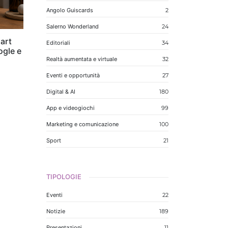
Angolo Guiscards
2
Salerno Wonderland
24
art
Editoriali
34
ogle e
Realtà aumentata e virtuale
32
Eventi e opportunità
27
Digital & AI
180
App e videogiochi
99
Marketing e comunicazione
100
Sport
21
TIPOLOGIE
Eventi
22
Notizie
189
Presentazioni
11