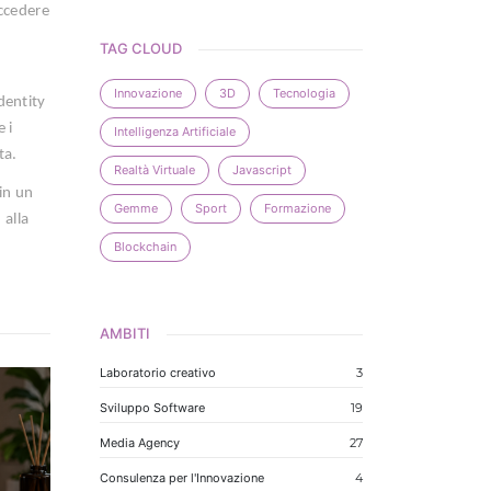
accedere
TAG CLOUD
Innovazione
3D
Tecnologia
identity
 i
Intelligenza Artificiale
ta.
Realtà Virtuale
Javascript
 in un
Gemme
Sport
Formazione
 alla
Blockchain
AMBITI
Laboratorio creativo
3
Sviluppo Software
19
Media Agency
27
Consulenza per l'Innovazione
4