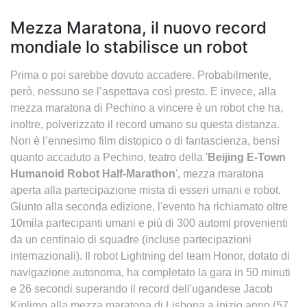
Mezza Maratona, il nuovo record
mondiale lo stabilisce un robot
Prima o poi sarebbe dovuto accadere. Probabilmente,
però, nessuno se l’aspettava così presto. E invece, alla
mezza maratona di Pechino a vincere è un robot che ha,
inoltre, polverizzato il record umano su questa distanza.
Non è l’ennesimo film distopico o di fantascienza, bensì
quanto accaduto a Pechino, teatro della '
Beijing E-Town
Humanoid Robot Half-Marathon
', mezza maratona
aperta alla partecipazione mista di esseri umani e robot.
Giunto alla seconda edizione, l'evento ha richiamato oltre
10mila partecipanti umani e più di 300 automi provenienti
da un centinaio di squadre (incluse partecipazioni
internazionali). Il robot Lightning del team Honor, dotato di
navigazione autonoma, ha completato la gara in 50 minuti
e 26 secondi superando il record dell'ugandese Jacob
Kiplimo alla mezza maratona di Lisbona a inizio anno (57