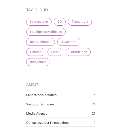
TAG CLOUD
Innovazione
3D
Tecnologia
Intelligenza Artificiale
Realtà Virtuale
Javascript
Gemme
Sport
Formazione
Blockchain
AMBITI
Laboratorio creativo
3
Sviluppo Software
19
Media Agency
27
Consulenza per l'Innovazione
4