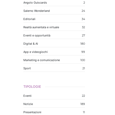
Angolo Guiscards
2
Salerno Wonderland
24
Editoriali
34
Realtà aumentata e virtuale
32
Eventi e opportunità
27
Digital & AI
180
App e videogiochi
99
Marketing e comunicazione
100
Sport
21
TIPOLOGIE
Eventi
22
Notizie
189
Presentazioni
11