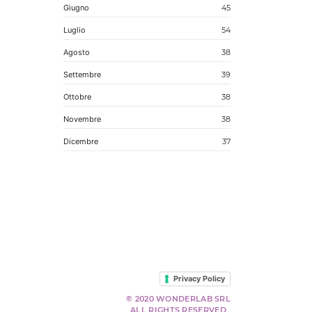
Giugno
45
Luglio
54
Agosto
38
Settembre
39
Ottobre
38
Novembre
38
Dicembre
37
Privacy Policy
© 2020 WONDERLAB SRL
ALL RIGHTS RESERVED