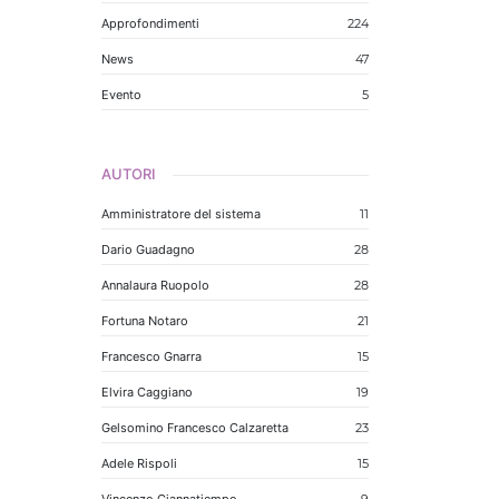
Approfondimenti
224
News
47
Evento
5
AUTORI
Amministratore del sistema
11
Dario Guadagno
28
Annalaura Ruopolo
28
Fortuna Notaro
21
Francesco Gnarra
15
Elvira Caggiano
19
Gelsomino Francesco Calzaretta
23
Adele Rispoli
15