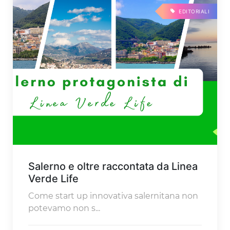
EDITORIALI
Salerno e oltre raccontata da Linea
Verde Life
Come start up innovativa salernitana non
potevamo non s...