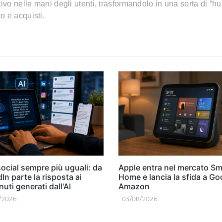
ivo nelle mani degli utenti, trasformandolo in una sorta di “h
o e acquisti.
ocial sempre più uguali: da
Apple entra nel mercato Sm
In parte la risposta ai
Home e lancia la sfida a Go
uti generati dall'AI
Amazon
/2026
03/08/2026