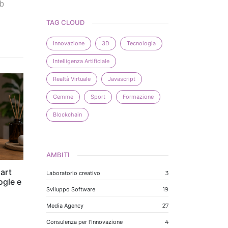
ub
TAG CLOUD
Innovazione
3D
Tecnologia
Intelligenza Artificiale
Realtà Virtuale
Javascript
Gemme
Sport
Formazione
Blockchain
AMBITI
art
Laboratorio creativo
3
ogle e
Sviluppo Software
19
Media Agency
27
Consulenza per l'Innovazione
4