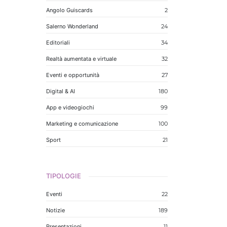
Angolo Guiscards
2
Salerno Wonderland
24
Editoriali
34
Realtà aumentata e virtuale
32
Eventi e opportunità
27
Digital & AI
180
App e videogiochi
99
Marketing e comunicazione
100
Sport
21
TIPOLOGIE
Eventi
22
Notizie
189
Presentazioni
11