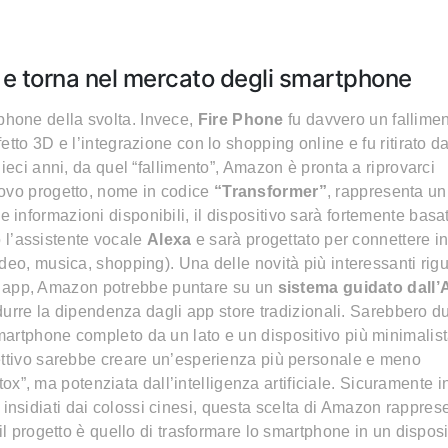
 e torna nel mercato degli smartphone
hone della svolta. Invece,
Fire Phone
fu davvero un fallimen
tto 3D e l’integrazione con lo shopping online e fu ritirato da
ieci anni, da quel “fallimento”, Amazon è pronta a riprovarci
uovo progetto, nome in codice
“Transformer”
, rappresenta un
informazioni disponibili, il dispositivo sarà fortemente basa
ro l’assistente vocale
Alexa
e sarà progettato per connettere 
deo, musica, shopping). Una delle novità più interessanti rig
iche app, Amazon potrebbe puntare su un
sistema guidato dall’
idurre la dipendenza dagli app store tradizionali. Sarebbero d
artphone completo da un lato e un dispositivo più minimalist
ettivo sarebbe creare un’esperienza più personale e meno
etox”, ma potenziata dall’intelligenza artificiale. Sicuramente i
nsidiati dai colossi cinesi, questa scelta di Amazon rappres
il progetto è quello di trasformare lo smartphone in un disposi