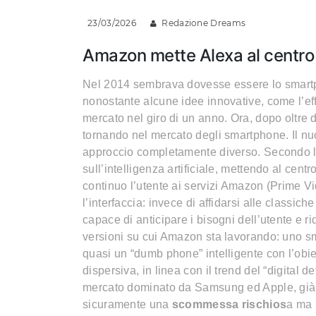
23/03/2026
Redazione Dreams
Amazon mette Alexa al centro
Nel 2014 sembrava dovesse essere lo smartp
nonostante alcune idee innovative, come l’effe
mercato nel giro di un anno. Ora, dopo oltre d
tornando nel mercato degli smartphone. Il n
approccio completamente diverso. Secondo le 
sull’intelligenza artificiale, mettendo al cent
continuo l’utente ai servizi Amazon (Prime Vi
l’interfaccia: invece di affidarsi alle class
capace di anticipare i bisogni dell’utente e r
versioni su cui Amazon sta lavorando: uno sm
quasi un “dumb phone” intelligente con l’obi
dispersiva, in linea con il trend del “digital d
mercato dominato da Samsung ed Apple, già i
sicuramente una
scommessa rischios
a ma 