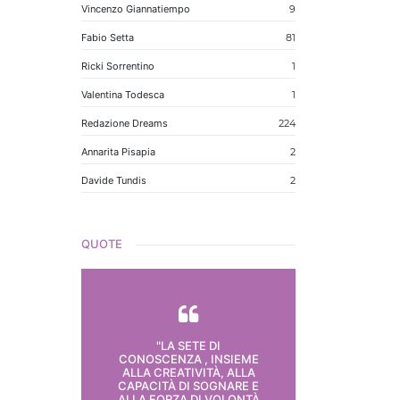
Vincenzo Giannatiempo
9
Fabio Setta
81
Ricki Sorrentino
1
Valentina Todesca
1
Redazione Dreams
224
Annarita Pisapia
2
Davide Tundis
2
QUOTE
"LA SETE DI
CONOSCENZA , INSIEME
ALLA CREATIVITÀ, ALLA
CAPACITÀ DI SOGNARE E
ALLA FORZA DI VOLONTÀ