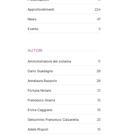
Approfondimenti
224
News
47
Evento
5
AUTORI
Amministratore del sistema
11
Dario Guadagno
28
Annalaura Ruopolo
28
Fortuna Notaro
21
Francesco Gnarra
15
Elvira Caggiano
19
Gelsomino Francesco Calzaretta
23
Adele Rispoli
15