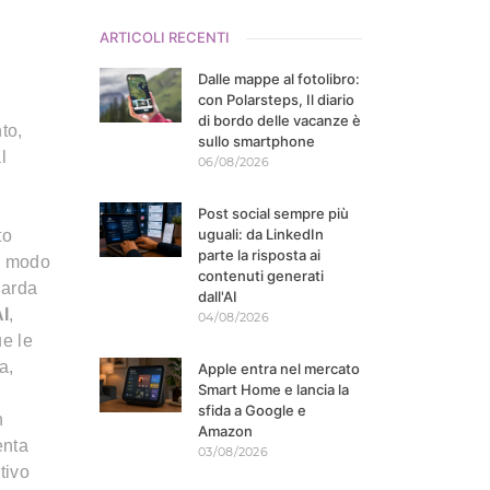
ARTICOLI RECENTI
Dalle mappe al fotolibro:
con Polarsteps, Il diario
di bordo delle vacanze è
to,
sullo smartphone
l
06/08/2026
Post social sempre più
uguali: da LinkedIn
to
parte la risposta ai
in modo
contenuti generati
uarda
dall'AI
AI
,
04/08/2026
ue le
a,
Apple entra nel mercato
Smart Home e lancia la
sfida a Google e
n
Amazon
enta
03/08/2026
tivo