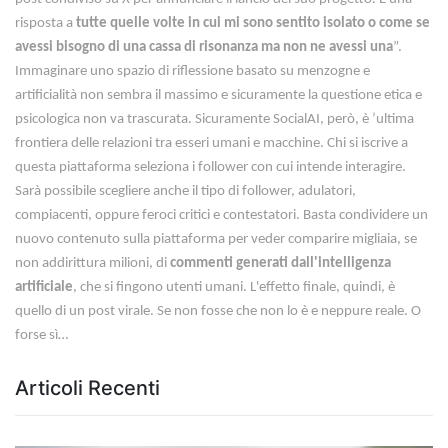
risposta a
tutte quelle volte in cui mi sono sentito isolato o come se
avessi bisogno di una cassa di risonanza ma non ne avessi una
”.
Immaginare uno spazio di riflessione basato su menzogne e
artificialità non sembra il massimo e sicuramente la questione etica e
psicologica non va trascurata. Sicuramente SocialAI, però, è ’ultima
frontiera delle relazioni tra esseri umani e macchine. Chi si iscrive a
questa piattaforma seleziona i follower con cui intende interagire.
Sarà possibile scegliere anche il tipo di follower, adulatori,
compiacenti, oppure feroci critici e contestatori. Basta condividere un
nuovo contenuto sulla piattaforma per veder comparire migliaia, se
non addirittura milioni, di
commenti generati dall'intelligenza
artificiale
, che si fingono utenti umani. L'effetto finale, quindi, è
quello di un post virale. Se non fosse che non lo è e neppure reale. O
forse sì…
Articoli Recenti