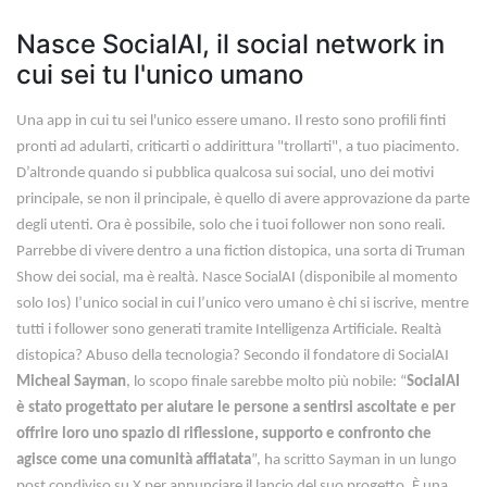
Nasce SocialAI, il social network in
cui sei tu l'unico umano
Una app in cui tu sei l'unico essere umano. Il resto sono profili finti
pronti ad adularti, criticarti o addirittura "trollarti", a tuo piacimento.
D’altronde quando si pubblica qualcosa sui social, uno dei motivi
principale, se non il principale, è quello di avere approvazione da parte
degli utenti. Ora è possibile, solo che i tuoi follower non sono reali.
Parrebbe di vivere dentro a una fiction distopica, una sorta di Truman
Show dei social, ma è realtà. Nasce SocialAI (disponibile al momento
solo Ios) l’unico social in cui l’unico vero umano è chi si iscrive, mentre
tutti i follower sono generati tramite Intelligenza Artificiale. Realtà
distopica? Abuso della tecnologia? Secondo il fondatore di SocialAI
Micheal Sayman
, lo scopo finale sarebbe molto più nobile: “
SocialAI
è stato progettato per aiutare le persone a sentirsi ascoltate e per
offrire loro uno spazio di riflessione, supporto e confronto che
agisce come una comunità affiatata
”, ha scritto Sayman in un lungo
post condiviso su X per annunciare il lancio del suo progetto. È una