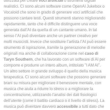
utilizzata per creare
voci artificiali
o strumenti digitali
realistici. Ci sono alcuni software come OpenAI Jukebox o
Vocaloid che sono in grado di generare voci artificiali che
possono cantare testi. Questi strumenti stanno migliorando
rapidamente, tanto che è difficile distinguere una voce
generata dall'AI da quella di un cantante umano. In tal
senso l’AI può diventare anche un partner creativo per
molti musicisti. Invece che sostituire l’artista l’AI può essere
strumento di ispirazione, tramite la generazione di melodie
originali ma anche di collaborazione come nel
caso di
Taryn Southern
, che ha lavorato con un software di AI per
comporre e produrre un intero album, intitolato "I AM AI".
Un altro settore in grande sviluppo è quello della musica
terapeutica. Ci sono alcuni software che possono generare
brani su misura per migliorare il benessere mentale, con
musica che aiuta a ridurre lo stress o a migliorare la
concentrazione, utilizzando l'analisi dei dati fisiologici
dell'utente (come il battito cardiaco o il livello di stress). La
musica può diventare davvero
accessibile
a tutti dato che