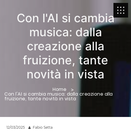
Con l'AI si cambia
musica: dalla
creazione alla
fruizione, tante
novità in vista
Home
Con l'AI si cambia musica: dalla creazione alla
fruizione, tante novità in vista
12/03/2025
Fabio Setta