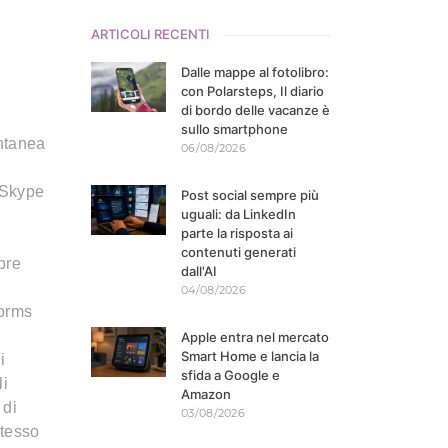
ARTICOLI RECENTI
Dalle mappe al fotolibro:
con Polarsteps, Il diario
di bordo delle vacanze è
sullo smartphone
antanea
06/08/2026
o
 Skype
Post social sempre più
uguali: da LinkedIn
parte la risposta ai
contenuti generati
pre
dall'AI
04/08/2026
forms
Apple entra nel mercato
Smart Home e lancia la
i
sfida a Google e
li
Amazon
 di
03/08/2026
stesso