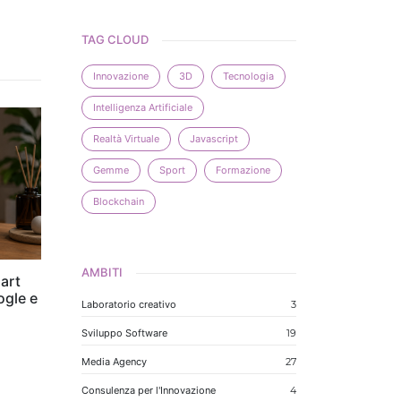
TAG CLOUD
Innovazione
3D
Tecnologia
Intelligenza Artificiale
Realtà Virtuale
Javascript
Gemme
Sport
Formazione
Blockchain
AMBITI
art
ogle e
Laboratorio creativo
3
Sviluppo Software
19
Media Agency
27
Consulenza per l'Innovazione
4