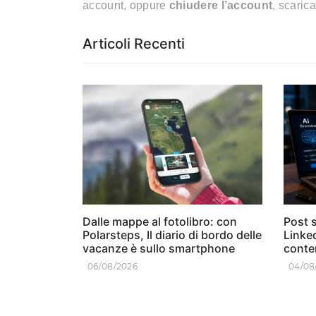
account, oppure
chiudere l’account
, scaric
Articoli Recenti
Dalle mappe al fotolibro: con
Post s
Polarsteps, Il diario di bordo delle
Linked
vacanze è sullo smartphone
conten
06/08/2026
04/08