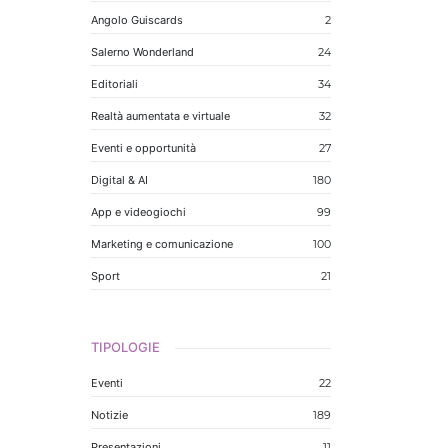
Angolo Guiscards
2
Salerno Wonderland
24
Editoriali
34
Realtà aumentata e virtuale
32
Eventi e opportunità
27
Digital & AI
180
App e videogiochi
99
Marketing e comunicazione
100
Sport
21
TIPOLOGIE
Eventi
22
Notizie
189
Presentazioni
11