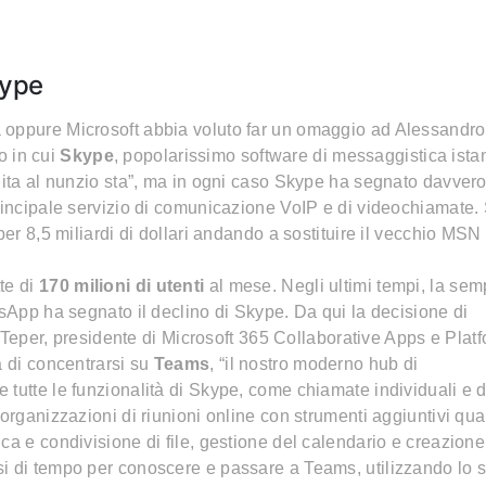
kype
 oppure Microsoft abbia voluto far un omaggio ad Alessandro
 in cui
Skype
, popolarissimo software di messaggistica ist
onita al nunzio sta”, ma in ogni caso Skype ha segnato davver
principale servizio di comunicazione VoIP e di videochiamate.
per 8,5 miliardi di dollari andando a sostituire il vecchio MSN
te di
170 milioni di utenti
al mese. Negli ultimi tempi, la sem
tsApp ha segnato il declino di Skype. Da qui la decisione di
ff Teper, presidente di Microsoft 365 Collaborative Apps e Plat
a di concentrarsi su
Teams
, “il nostro moderno hub di
tutte le funzionalità di Skype, come chiamate individuali e d
organizzazioni di riunioni online con strumenti aggiuntivi qua
ca e condivisione di file, gestione del calendario e creazione
i di tempo per conoscere e passare a Teams, utilizzando lo 