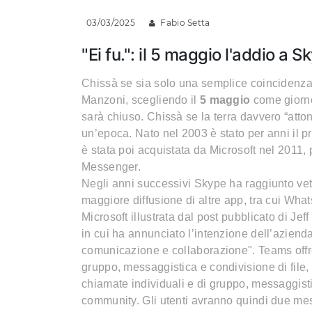
03/03/2025
Fabio Setta
"Ei fu.": il 5 maggio l'addio a S
Chissà se sia solo una semplice coincidenza
Manzoni, scegliendo il
5 maggio
come giorno
sarà chiuso. Chissà se la terra davvero “att
un’epoca. Nato nel 2003 è stato per anni il 
è stata poi acquistata da Microsoft nel 2011, 
Messenger.
Negli anni successivi Skype ha raggiunto vet
maggiore diffusione di altre app, tra cui Wha
Microsoft illustrata dal post pubblicato di Je
in cui ha annunciato l’intenzione dell’aziend
comunicazione e collaborazione". Teams offre 
gruppo, messaggistica e condivisione di file, 
chiamate individuali e di gruppo, messaggisti
community. Gli utenti avranno quindi due mes