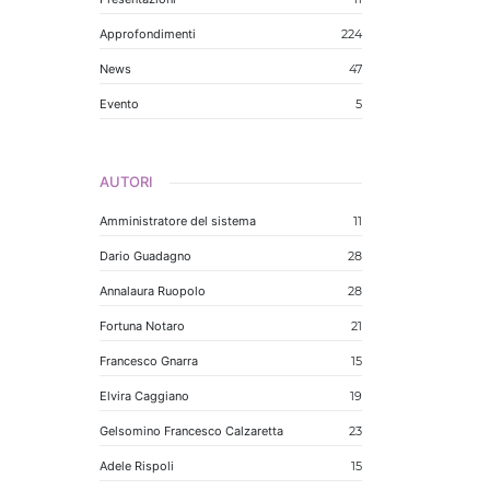
Approfondimenti
224
News
47
Evento
5
AUTORI
Amministratore del sistema
11
Dario Guadagno
28
Annalaura Ruopolo
28
Fortuna Notaro
21
Francesco Gnarra
15
Elvira Caggiano
19
Gelsomino Francesco Calzaretta
23
Adele Rispoli
15