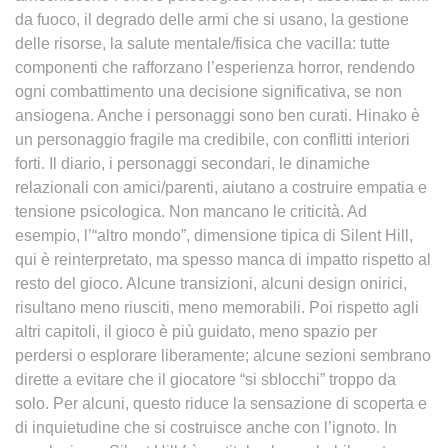
da fuoco, il degrado delle armi che si usano, la gestione
delle risorse, la salute mentale/fisica che vacilla: tutte
componenti che rafforzano l’esperienza horror, rendendo
ogni combattimento una decisione significativa, se non
ansiogena. Anche i personaggi sono ben curati. Hinako è
un personaggio fragile ma credibile, con conflitti interiori
forti. Il diario, i personaggi secondari, le dinamiche
relazionali con amici/parenti, aiutano a costruire empatia e
tensione psicologica. Non mancano le criticità. Ad
esempio, l’“altro mondo”, dimensione tipica di Silent Hill,
qui è reinterpretato, ma spesso manca di impatto rispetto al
resto del gioco. Alcune transizioni, alcuni design onirici,
risultano meno riusciti, meno memorabili. Poi rispetto agli
altri capitoli, il gioco è più guidato, meno spazio per
perdersi o esplorare liberamente; alcune sezioni sembrano
dirette a evitare che il giocatore “si sblocchi” troppo da
solo. Per alcuni, questo riduce la sensazione di scoperta e
di inquietudine che si costruisce anche con l’ignoto. In