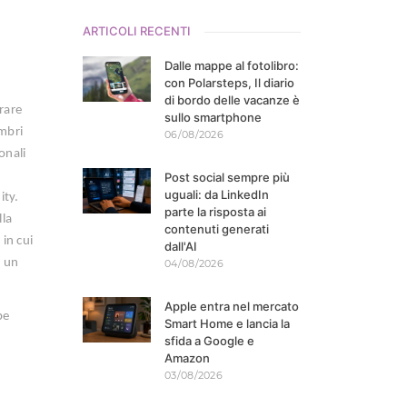
ARTICOLI RECENTI
Dalle mappe al fotolibro:
con Polarsteps, Il diario
di bordo delle vacanze è
rare
sullo smartphone
embri
06/08/2026
onali
Post social sempre più
uguali: da LinkedIn
ity.
parte la risposta ai
lla
contenuti generati
in cui
dall'AI
e un
04/08/2026
Apple entra nel mercato
be
Smart Home e lancia la
sfida a Google e
Amazon
03/08/2026