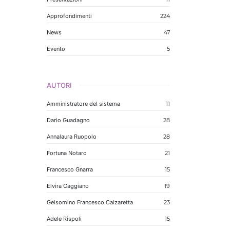
Approfondimenti
224
News
47
Evento
5
AUTORI
Amministratore del sistema
11
Dario Guadagno
28
Annalaura Ruopolo
28
Fortuna Notaro
21
Francesco Gnarra
15
Elvira Caggiano
19
Gelsomino Francesco Calzaretta
23
Adele Rispoli
15