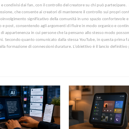
 condivisi dai fan, con il controllo del creatore su chi può partecipare.
ssione, che consente ai creatori di mantenere il controllo sui propri con
nvolgimento significativo della comunità in uno spazio confortevole e
eo e post, consentendo agli argomenti di fluire in modo organico e conti
o di appartenenza in cui persone che la pensano allo stesso modo posso
oni. Secondo quanto comunicato dalla stessa YouTube, in questa prima fa
lla formazione di connessioni durature. L’obiettivo è il lancio definitivo