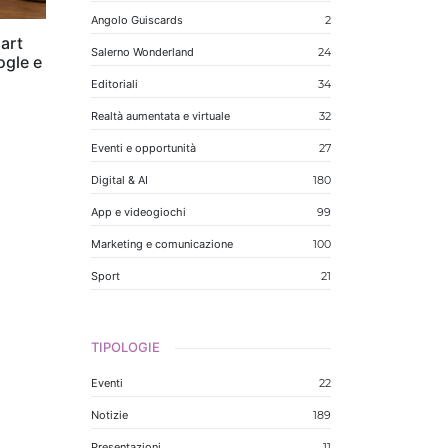
Angolo Guiscards
2
art
Salerno Wonderland
24
ogle e
Editoriali
34
Realtà aumentata e virtuale
32
Eventi e opportunità
27
Digital & AI
180
App e videogiochi
99
Marketing e comunicazione
100
Sport
21
TIPOLOGIE
Eventi
22
Notizie
189
Presentazioni
11