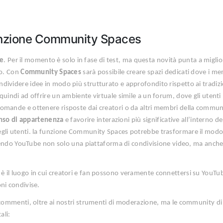
unzione Community Spaces
e
. Per il momento è solo in fase di test, ma questa novità punta a miglio
co. Con
Community Spaces
sarà possibile creare spazi dedicati dove i m
dividere idee in modo più strutturato e approfondito rispetto ai tradizi
quindi ad offrire un ambiente virtuale simile a un forum, dove gli utenti
omande e ottenere risposte dai creatori o da altri membri della commun
nso di appartenenza
e favorire interazioni più significative all’interno de
egli utenti. la funzione Community Spaces potrebbe trasformare il modo 
rendendo YouTube non solo una piattaforma di condivisione video, ma anch
, è il luogo in cui creatori e fan possono veramente connettersi su YouTu
ni condivise.
e commenti, oltre ai nostri strumenti di moderazione, ma le community di
ali: