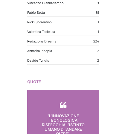
Vincenzo Giannatiempo
9
Fabio Setta
81
Ricki Sorrentino
1
Valentina Todesca
1
Redazione Dreams
224
Annarita Pisapia
2
Davide Tundis
2
QUOTE
"L'INNOVAZIONE
TECNOLOGICA
RISPECCHIA L'ISTINTO
UMANO DI 'ANDARE
OLTRE'"