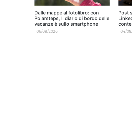
Dalle mappe al fotolibro: con
Post s
Polarsteps, Il diario di bordo delle
Linked
vacanze è sullo smartphone
conten
06/08/2026
04/08