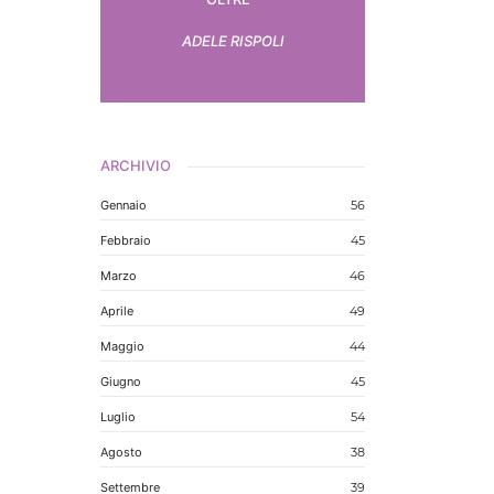
ADELE RISPOLI
ARCHIVIO
Gennaio
56
Febbraio
45
Marzo
46
Aprile
49
Maggio
44
Giugno
45
Luglio
54
Agosto
38
Settembre
39