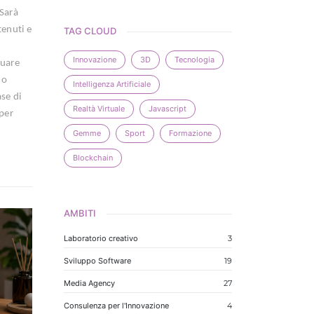
 Sarà
tenuti e
TAG CLOUD
Innovazione
3D
Tecnologia
nuare
no
Intelligenza Artificiale
se di
Realtà Virtuale
Javascript
 per
Gemme
Sport
Formazione
Blockchain
AMBITI
Laboratorio creativo
3
Sviluppo Software
19
Media Agency
27
Consulenza per l'Innovazione
4